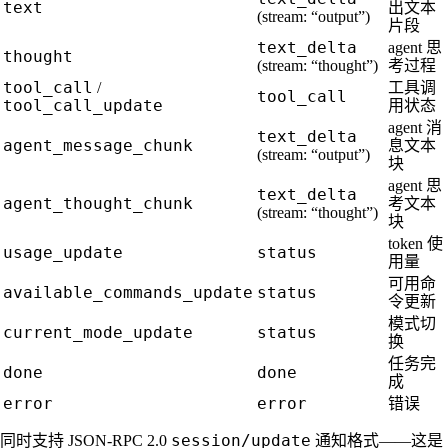
text
出文本
(stream: “output”)
片段
text_delta
agent 思
thought
(stream: “thought”)
考过程
tool_call
/
工具调
tool_call
tool_call_update
用状态
agent 消
text_delta
agent_message_chunk
息文本
(stream: “output”)
块
agent 思
text_delta
agent_thought_chunk
考文本
(stream: “thought”)
块
token 使
usage_update
status
用量
可用命
available_commands_update
status
令更新
模式切
current_mode_update
status
换
任务完
done
done
成
error
error
错误
session/update
同时支持 JSON-RPC 2.0
通知格式——这是