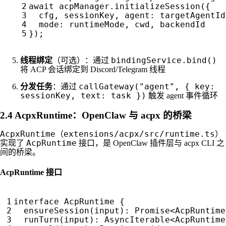
await
acpManager
.
initializeSession
({
cfg
,
sessionKey
,
agent
: 
targetAgentId
mode
: 
runtimeMode
,
cwd
,
backendId
});
bindingService.bind()
线程绑定
（可选）：通过
将 ACP 会话绑定到 Discord/Telegram 线程
callGateway("agent", { key:
分发任务
：通过
sessionKey, text: task })
触发 agent 事件循环
2.4 AcpxRuntime：OpenClaw 与 acpx 的桥梁
AcpxRuntime
extensions/acpx/src/runtime.ts
（
）
AcpRuntime
实现了
接口，是 OpenClaw 插件层与 acpx CLI 之
间的桥梁。
AcpRuntime 接口
interface
AcpRuntime
{
ensureSession
(
input
)
:
Promise
<
AcpRuntime
runTurn
(
input
)
:
AsyncIterable
<
AcpRuntime