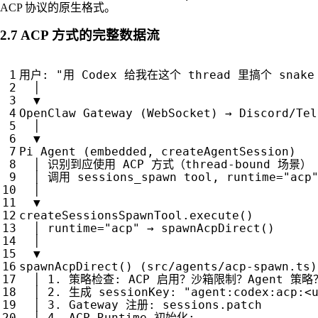
ACP 协议的原生格式。
2.7 ACP 方式的完整数据流
用户
:
"用 Codex 给我在这个 thread 里搞个 snake 
│
▼
OpenClaw
Gateway
(
WebSocket
)
→
Discord
/
Tel
│
▼
Pi
Agent
(
embedded
,
createAgentSession
)
│
识别到应使用
ACP
方式（
thread
-
bound
场景）
│
调用
sessions_spawn
tool
,
runtime
=
"acp
│
▼
createSessionsSpawnTool
.
execute
()
│
runtime
=
"acp"
→
spawnAcpDirect
()
│
▼
spawnAcpDirect
()
(
src
/
agents
/
acp
-
spawn
.
ts
)
│
1.
策略检查
:
ACP
启用？沙箱限制？
Agent
策略
│
2.
生成
sessionKey
:
"agent:codex:acp:<
│
3.
Gateway
注册
:
sessions
.
patch
│
4.
ACP
Runtime
初始化
: