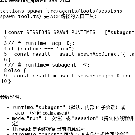
sessions_spawn
src/agents/tools/sessions-
（
spawn-tool.ts
）是 ACP 路径的入口工具：
const
SESSIONS_SPAWN_RUNTIMES
=
[
"subagent
if
(
runtime
===
"acp"
)
{
const
result
=
await
spawnAcpDirect
({
ta
}
else
{
const
result
=
await
spawnSubagentDirect
}
参数说明：
runtime
"subagent"
:
（默认，内部 Pi 子会话）或
"acp"
（外部 coding agent）
mode
"run"
"session"
:
（一次性）或
（持久化/线程绑
定）
thread
: 是否绑定到当前消息线程
streamTo
"parent"
:
可将 ACP 事件流式传回父会话