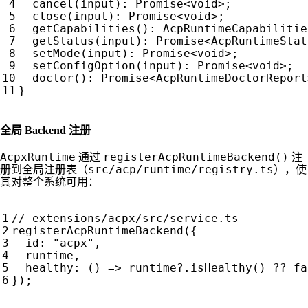
cancel
(
input
)
:
Promise
<
void
>;
close
(
input
)
:
Promise
<
void
>;
getCapabilities
()
:
AcpRuntimeCapabilitie
getStatus
(
input
)
:
Promise
<
AcpRuntimeStat
setMode
(
input
)
:
Promise
<
void
>;
setConfigOption
(
input
)
:
Promise
<
void
>;
doctor
()
:
Promise
<
AcpRuntimeDoctorReport
}
全局 Backend 注册
AcpxRuntime
registerAcpRuntimeBackend()
通过
注
src/acp/runtime/registry.ts
册到全局注册表（
），使
其对整个系统可用：
registerAcpRuntimeBackend
({
id
:
"acpx"
,
runtime
,
healthy
:
()
=>
runtime
?
.
isHealthy
()
??
fa
});