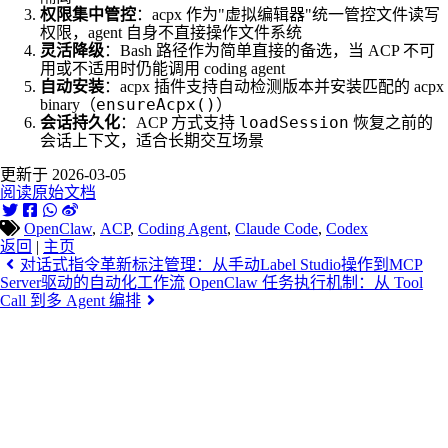
权限集中管控
：acpx 作为"虚拟编辑器"统一管控文件读写
权限，agent 自身不直接操作文件系统
灵活降级
：Bash 路径作为简单直接的备选，当 ACP 不可
用或不适用时仍能调用 coding agent
自动安装
：acpx 插件支持自动检测版本并安装匹配的 acpx
ensureAcpx()
binary（
）
loadSession
会话持久化
：ACP 方式支持
恢复之前的
会话上下文，适合长期交互场景
更新于 2026-03-05
阅读原始文档
OpenClaw
,
ACP
,
Coding Agent
,
Claude Code
,
Codex
返回
|
主页
对话式指令革新标注管理：从手动Label Studio操作到MCP
Server驱动的自动化工作流
OpenClaw 任务执行机制：从 Tool
Call 到多 Agent 编排