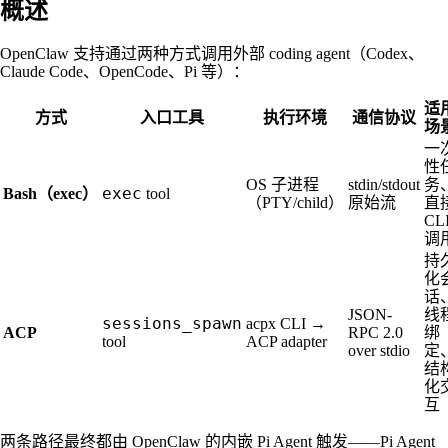
概述
OpenClaw 支持通过两种方式调用外部 coding agent（Codex、
Claude Code、OpenCode、Pi 等）：
适
方式
入口工具
执行环境
通信协议
场
一
性
OS 子进程
stdin/stdout
务
exec
Bash（exec）
tool
（PTY/child）
原始流
直
CL
调
持
化
话
JSON-
线
sessions_spawn
acpx CLI →
ACP
RPC 2.0
绑
tool
ACP adapter
over stdio
定
结
化
互
两条路径最终都由 OpenClaw 的内嵌 Pi Agent 触发——Pi Agent