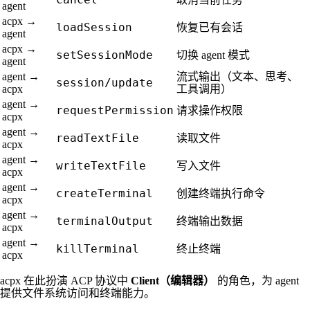
agent
acpx →
loadSession
恢复已有会话
agent
acpx →
setSessionMode
切换 agent 模式
agent
agent →
流式输出（文本、思考、
session/update
acpx
工具调用）
agent →
requestPermission
请求操作权限
acpx
agent →
readTextFile
读取文件
acpx
agent →
writeTextFile
写入文件
acpx
agent →
createTerminal
创建终端执行命令
acpx
agent →
terminalOutput
终端输出数据
acpx
agent →
killTerminal
终止终端
acpx
acpx 在此扮演 ACP 协议中
Client（编辑器）
的角色，为 agent
提供文件系统访问和终端能力。