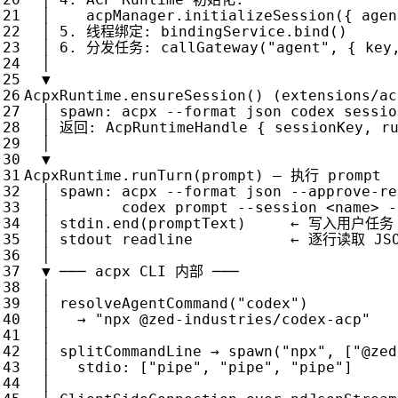
│
acpManager
.
initializeSession
({
agen
│
5.
线程绑定
:
bindingService
.
bind
()
│
6.
分发任务
:
callGateway
(
"agent"
,
{
key
│
▼
AcpxRuntime
.
ensureSession
()
(
extensions
/
ac
│
spawn
:
acpx
--
format
json
codex
sessio
│
返回
:
AcpRuntimeHandle
{
sessionKey
,
r
│
▼
AcpxRuntime
.
runTurn
(
prompt
)
—
执行
prompt
│
spawn
:
acpx
--
format
json
--
approve
-
re
│
codex
prompt
--
session
<
name
>
-
│
stdin
.
end
(
promptText
)
←
写入用户任务
│
stdout
readline
←
逐行读取
JS
│
▼
───
acpx
CLI
内部
───
│
│
resolveAgentCommand
(
"codex"
)
│
→
"npx @zed-industries/codex-acp"
│
│
splitCommandLine
→
spawn
(
"npx"
,
[
"@zed
│
stdio
:
[
"pipe"
,
"pipe"
,
"pipe"
]
│