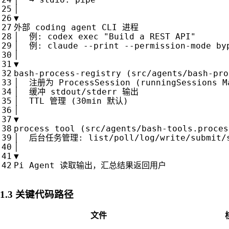
│
▼
外部
coding
agent
CLI
进程
│
例
:
codex
exec
"Build a REST API"
│
例
:
claude
--
print
--
permission
-
mode
by
│
▼
bash
-
process
-
registry
(
src
/
agents
/
bash
-
pro
│
注册为
ProcessSession
(
runningSessions
M
│
缓冲
stdout
/
stderr
输出
│
TTL
管理
(
30
min
默认
)
│
▼
process
tool
(
src
/
agents
/
bash
-
tools
.
proces
│
后台任务管理
:
list
/
poll
/
log
/
write
/
submit
/
│
▼
Pi
Agent
读取输出，汇总结果返回用户
1.3 关键代码路径
文件