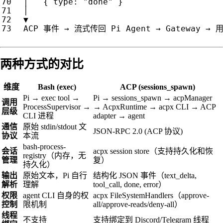
│
{
type
:
"done"
}
│
▼
ACP
事件
→
流式传回
Pi
Agent
→
Gateway
→
两种方式的对比
维度
Bash (exec)
ACP (sessions_spawn)
Pi → exec tool →
Pi → sessions_spawn → acpManager
调用
ProcessSupervisor →
→ AcpxRuntime → acpx CLI → ACP
层级
CLI 进程
adapter → agent
通信
原始 stdin/stdout 文
JSON-RPC 2.0 (ACP 协议)
协议
本流
bash-process-
会话
acpx session store（支持持久化和恢
registry（内存，无
管理
复）
持久化）
输出
原始文本，Pi 自行
结构化 JSON 事件（text_delta,
解析
理解
tool_call, done, error）
权限
agent CLI 自身的权
acpx FileSystemHandlers（approve-
控制
限机制
all/approve-reads/deny-all）
线程
不支持
支持绑定到 Discord/Telegram 线程