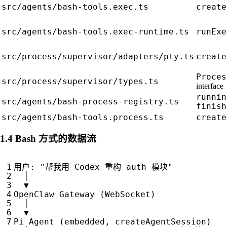
src/agents/bash-tools.exec.ts
create
src/agents/bash-tools.exec-runtime.ts
runExe
src/process/supervisor/adapters/pty.ts
create
Proces
src/process/supervisor/types.ts
interface
runnin
src/agents/bash-process-registry.ts
finish
src/agents/bash-tools.process.ts
create
1.4 Bash 方式的数据流
用户
:
"帮我用 Codex 重构 auth 模块"
│
▼
OpenClaw
Gateway
(
WebSocket
)
│
▼
Pi
Agent
(
embedded
,
createAgentSession
)