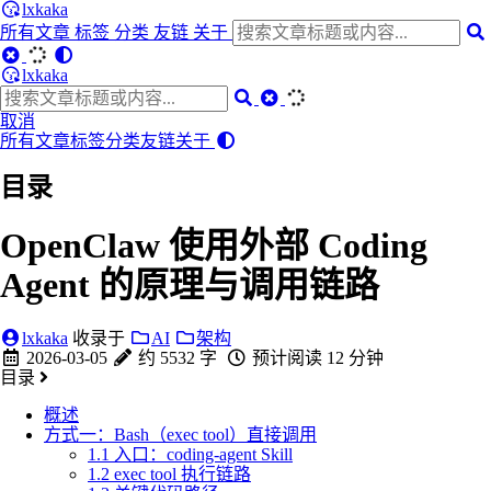
lxkaka
所有文章
标签
分类
友链
关于
lxkaka
取消
所有文章
标签
分类
友链
关于
目录
OpenClaw 使用外部 Coding
Agent 的原理与调用链路
lxkaka
收录于
AI
架构
2026-03-05
约 5532 字
预计阅读 12 分钟
目录
概述
方式一：Bash（exec tool）直接调用
1.1 入口：coding-agent Skill
1.2 exec tool 执行链路