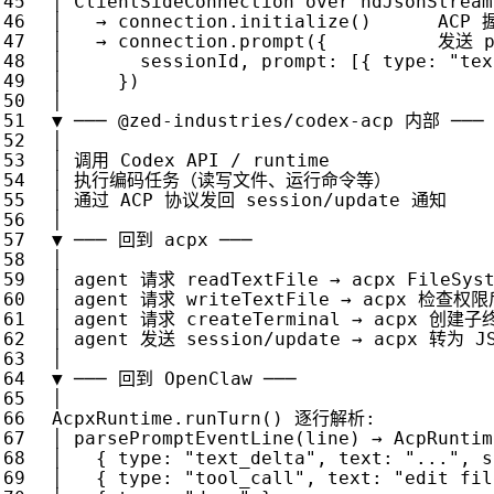
│
ClientSideConnection
over
ndJsonStream
│
→
connection
.
initialize
()
ACP
│
→
connection
.
prompt
({
发送
│
sessionId
,
prompt
:
[{
type
:
"tex
│
})
│
▼
───
@
zed
-
industries
/
codex
-
acp
内部
───
│
│
调用
Codex
API
/
runtime
│
执行编码任务（读写文件、运行命令等）
│
通过
ACP
协议发回
session
/
update
通知
│
▼
───
回到
acpx
───
│
│
agent
请求
readTextFile
→
acpx
FileSys
│
agent
请求
writeTextFile
→
acpx
检查权限
│
agent
请求
createTerminal
→
acpx
创建子
│
agent
发送
session
/
update
→
acpx
转为
J
│
▼
───
回到
OpenClaw
───
│
AcpxRuntime
.
runTurn
()
逐行解析
:
│
parsePromptEventLine
(
line
)
→
AcpRuntim
│
{
type
:
"text_delta"
,
text
:
"..."
,
s
│
{
type
:
"tool_call"
,
text
:
"edit fil