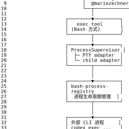
│
@
mariozechner
└──┬────────────
│
┌────────▼─────────┐
│
exec
tool
│
│
(
Bash
方式
)
│
└────────┬─────────┘
│
┌────────▼─────────┐
│
ProcessSupervisor
│
│
├─
PTY
adapter
│
│
└─
child
adapter
│
└────────┬─────────┘
│
│
┌────────▼─────────┐
│
bash
-
process
-
│
│
registry
│
│
进程生命周期管理
│
└────────┬─────────┘
│
│
┌────────▼─────────┐
│
外部
CLI
进程
│
│
codex
exec
...
│