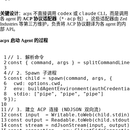
codex
claude
关键设计
：acpx 不直接调用
或
CLI，而是调用
*-acp
各 agent 的
ACP 协议适配器
（
包）。这些适配器由 Zed
Industries 等第三方维护，负责将 ACP 协议翻译为各 agent 的内
部 API。
acpx 启动 Agent 的过程
const
{
command
,
args
}
=
splitCommandLine
const
child
=
spawn
(
command
,
args
,
{
cwd
:
options
.
cwd
,
env
:
buildAgentEnvironment
(
authCredentia
stdio
:
[
"pipe"
,
"pipe"
,
"pipe"
]
});
const
input
=
Writable
.
toWeb
(
child
.
stdin
)
const
output
=
Readable
.
toWeb
(
child
.
stdout
const
stream
=
ndJsonStream
(
input
,
output
)