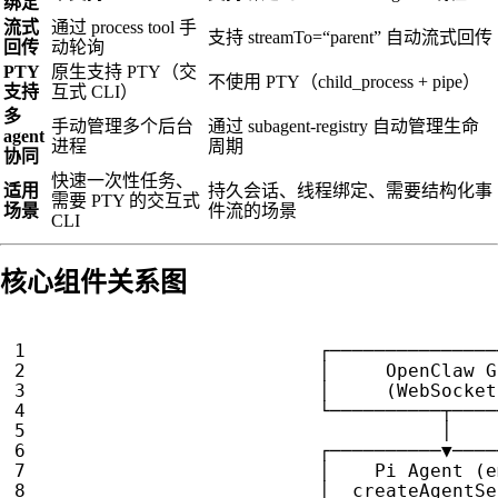
绑定
流式
通过 process tool 手
支持 streamTo=“parent” 自动流式回传
回传
动轮询
PTY
原生支持 PTY（交
不使用 PTY（child_process + pipe）
支持
互式 CLI）
多
手动管理多个后台
通过 subagent-registry 自动管理生命
agent
进程
周期
协同
快速一次性任务、
适用
持久会话、线程绑定、需要结构化事
需要 PTY 的交互式
场景
件流的场景
CLI
核心组件关系图
┌───────────────
│
OpenClaw
G
│
(
WebSocket
└──────────┬────
│
┌──────────▼────
│
Pi
Agent
(
e
│
createAgentSe