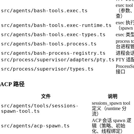
exec to
src/agents/bash-tools.exec.ts
（参数
查）
exec 
src/agents/bash-tools.exec-runtime.ts
（spaw
src/agents/bash-tools.exec-types.ts
exec 
process
src/agents/bash-tools.process.ts
台进程
src/agents/bash-process-registry.ts
进程会
src/process/supervisor/adapters/pty.ts
PTY 适
ProcessS
src/process/supervisor/types.ts
接口
ACP 路径
文件
说明
sessions_spawn tool
src/agents/tools/sessions-
定义（runtime 分
spawn-tool.ts
流）
ACP 会话 spawn 逻
src/agents/acp-spawn.ts
辑（策略、初始
化、线程绑定）