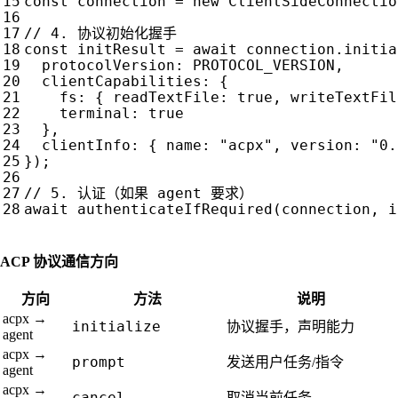
const
connection
=
new
ClientSideConnectio
const
initResult
=
await
connection
.
initia
protocolVersion
:
PROTOCOL_VERSION
,
clientCapabilities
:
{
fs
:
{
readTextFile
:
true
,
writeTextFil
terminal
:
true
},
clientInfo
:
{
name
:
"acpx"
,
version
:
"0.
});
await
authenticateIfRequired
(
connection
,
i
ACP 协议通信方向
方向
方法
说明
acpx →
initialize
协议握手，声明能力
agent
acpx →
prompt
发送用户任务/指令
agent
acpx →
cancel
取消当前任务