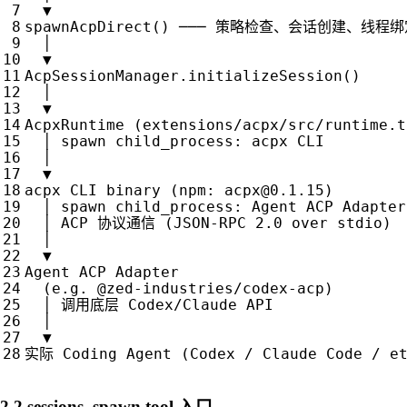
▼
spawnAcpDirect
()
───
策略检查、会话创建、线程绑
│
▼
AcpSessionManager
.
initializeSession
()
│
▼
AcpxRuntime
(
extensions
/
acpx
/
src
/
runtime
.
t
│
spawn
child_process
:
acpx
CLI
│
▼
acpx
CLI
binary
(
npm
:
acpx
@
0.1
.
15
)
│
spawn
child_process
:
Agent
ACP
Adapter
│
ACP
协议通信
(
JSON
-
RPC
2.0
over
stdio
)
│
▼
Agent
ACP
Adapter
(
e
.
g
.
@
zed
-
industries
/
codex
-
acp
)
│
调用底层
Codex
/
Claude
API
│
▼
实际
Coding
Agent
(
Codex
/
Claude
Code
/
e
2.2 sessions_spawn tool 入口