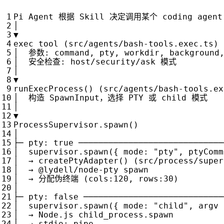
Pi
Agent
根据
Skill
决定调用某个
coding
agent
│
▼
exec
tool
(
src
/
agents
/
bash
-
tools
.
exec
.
ts
)
│
参数
:
command
,
pty
,
workdir
,
background
│
安全检查
:
host
/
security
/
ask
模式
│
▼
runExecProcess
()
(
src
/
agents
/
bash
-
tools
.
ex
│
构造
SpawnInput
，选择
PTY
或
child
模式
│
▼
ProcessSupervisor
.
spawn
()
│
├─
pty
:
true
─────────────────────────────
│
supervisor
.
spawn
({
mode
:
"pty"
,
ptyComm
│
→
createPtyAdapter
()
(
src
/
process
/
super
│
→
@
lydell
/
node
-
pty
spawn
│
→
分配伪终端
(
cols
:
120
,
rows
:
30
)
│
├─
pty
:
false
────────────────────────────
│
supervisor
.
spawn
({
mode
:
"child"
,
argv
│
→
Node
.
js
child_process
.
spawn
│
→
stdio
:
pipe