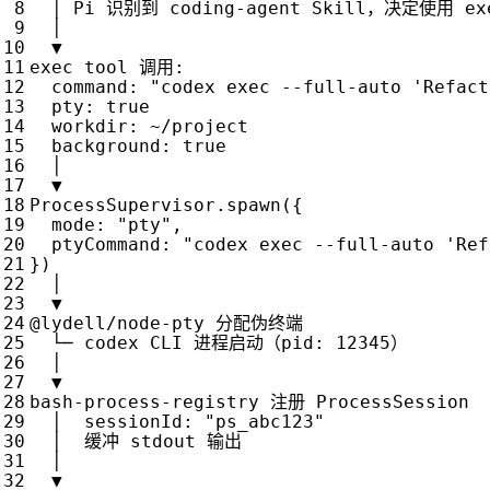
│
Pi
识别到
coding
-
agent
Skill
，决定使用
ex
│
▼
exec
tool
调用
:
command
:
"codex exec --full-auto 'Refact
pty
:
true
workdir
:
~/
project
background
:
true
│
▼
ProcessSupervisor
.
spawn
({
mode
:
"pty"
,
ptyCommand
:
"codex exec --full-auto 'Ref
})
│
▼
@
lydell
/
node
-
pty
分配伪终端
└─
codex
CLI
进程启动（
pid
:
12345
）
│
▼
bash
-
process
-
registry
注册
ProcessSession
│
sessionId
:
"ps_abc123"
│
缓冲
stdout
输出
│
▼