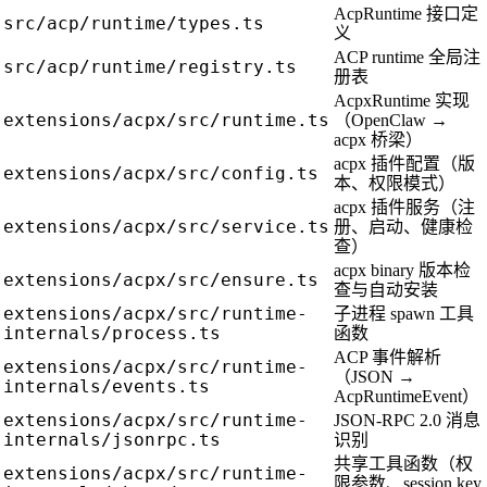
AcpRuntime 接口定
src/acp/runtime/types.ts
义
ACP runtime 全局注
src/acp/runtime/registry.ts
册表
AcpxRuntime 实现
extensions/acpx/src/runtime.ts
（OpenClaw →
acpx 桥梁）
acpx 插件配置（版
extensions/acpx/src/config.ts
本、权限模式）
acpx 插件服务（注
extensions/acpx/src/service.ts
册、启动、健康检
查）
acpx binary 版本检
extensions/acpx/src/ensure.ts
查与自动安装
extensions/acpx/src/runtime-
子进程 spawn 工具
internals/process.ts
函数
ACP 事件解析
extensions/acpx/src/runtime-
（JSON →
internals/events.ts
AcpRuntimeEvent）
extensions/acpx/src/runtime-
JSON-RPC 2.0 消息
internals/jsonrpc.ts
识别
共享工具函数（权
extensions/acpx/src/runtime-
限参数、session key