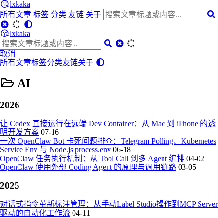
lxkaka
所有文章
标签
分类
友链
关于
lxkaka
取消
所有文章
标签
分类
友链
关于
AI
2026
让 Codex 直接运行在远端 Dev Container：从 Mac 到 iPhone 的透
明开发方案
07-16
一次 OpenClaw Bot 卡死问题排查：Telegram Polling、Kubernetes
Service Env 与 Node.js process.env
06-18
OpenClaw 任务执行机制：从 Tool Call 到多 Agent 编排
04-02
OpenClaw 使用外部 Coding Agent 的原理与调用链路
03-05
2025
对话式指令革新标注管理：从手动Label Studio操作到MCP Server
驱动的自动化工作流
04-11