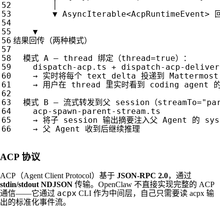
│
▼
AsyncIterable
<
AcpRuntimeEvent
>
▼
结果回传（两种模式）
模式
A
—
thread
绑定（
thread
=
true
）：
dispatch
-
acp
.
ts
+
dispatch
-
acp
-
deliver
→
实时将每个
text_delta
投递到
Mattermost
→
用户在
thread
里实时看到
coding
agent
模式
B
—
流式转发到父
session
（
streamTo
=
"pa
acp
-
spawn
-
parent
-
stream
.
ts
→
将子
session
输出摘要注入父
Agent
的
sys
→
父
Agent
收到后继续推理
ACP 协议
ACP（Agent Client Protocol）基于
JSON-RPC 2.0
，通过
stdin/stdout NDJSON
传输。OpenClaw 不直接实现完整的 ACP
acpx
通信——它通过
CLI 作为中间层，自己只需要读 acpx 输
出的标准化事件流。