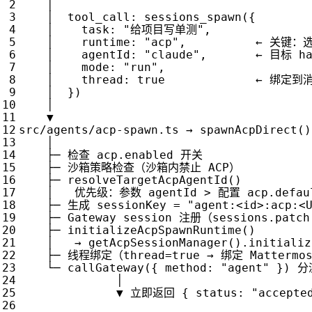
│
│
tool_call
:
sessions_spawn
({
│
task
:
"给项目写单测"
,
│
runtime
:
"acp"
,
←
关键：
│
agentId
:
"claude"
,
←
目标
h
│
mode
:
"run"
,
│
thread
:
true
←
绑定到
│
})
│
▼
src
/
agents
/
acp
-
spawn
.
ts
→
spawnAcpDirect
()
│
├─
检查
acp
.
enabled
开关
├─
沙箱策略检查（沙箱内禁止
ACP
）
├─
resolveTargetAcpAgentId
()
│
优先级：参数
agentId
>
配置
acp
.
defau
├─
生成
sessionKey
=
"agent:<id>:acp:<
├─
Gateway
session
注册（
sessions
.
patch
├─
initializeAcpSpawnRuntime
()
│
→
getAcpSessionManager
()
.
initializ
├─
线程绑定（
thread
=
true
→
绑定
Mattermo
└─
callGateway
({
method
:
"agent"
})
分
│
▼
立即返回
{
status
:
"accepte