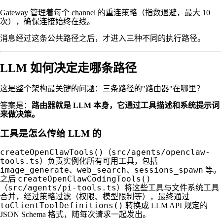
Gateway 管理着每个 channel 的重连策略（指数退避，最大 10
次），确保连接始终在线。
消息经过这条公共路径之后，才进入三种不同的执行路径。
LLM 如何决定走哪条路径
这是整个架构最关键的问题：三条路径的"路由器"在哪里？
答案是：
路由器就是 LLM 本身，它通过工具描述和系统提示词
来做决策。
工具是怎么传给 LLM 的
createOpenClawTools()
src/agents/openclaw-
（
tools.ts
）负责实例化所有可用工具，包括
image_generate
web_search
sessions_spawn
、
、
等。
createOpenClawCodingTools()
之后
src/agents/pi-tools.ts
（
）将这些工具与文件系统工具
合并，经过策略过滤（权限、模型限制等），最终通过
toClientToolDefinitions()
转换成 LLM API 规定的
JSON Schema 格式，随每次请求一起发出。