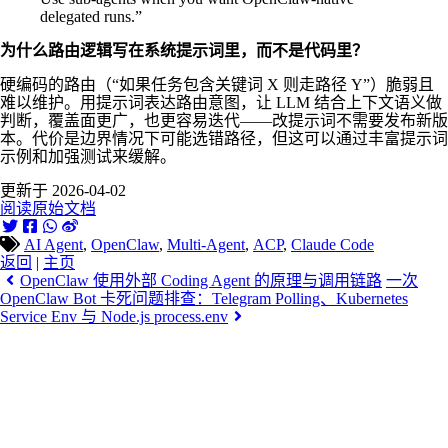
delegated runs.”
为什么路由逻辑写在系统提示词里，而不是代码里？
硬编码的路由（“如果任务包含关键词 X 则走路径 Y”）脆弱且
难以维护。用提示词表达路由意图，让 LLM 结合上下文语义做
判断，覆盖面更广，也更容易迭代——改提示词不需要发布新版
本。代价是边界情况下可能选错路径，但这可以通过丰富提示词
示例和加强测试来缓解。
更新于 2026-04-02
阅读原始文档
AI Agent
,
OpenClaw
,
Multi-Agent
,
ACP
,
Claude Code
返回
|
主页
OpenClaw 使用外部 Coding Agent 的原理与调用链路
一次
OpenClaw Bot 卡死问题排查：Telegram Polling、Kubernetes
Service Env 与 Node.js process.env