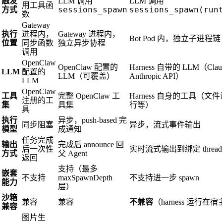
触发
LLM 调用
LLM 调用
用工具函
sessions_spawn
sessions_spawn(run
方式
数
Gateway
执行
进程内，
Gateway 进程内，
Bot Pod 内，独立子进程链
位置
同步函数
独立异步协程
调用
OpenClaw
OpenClaw 配置的
Harness 自带的 LLM（Clau
LLM
配置的
LLM（可覆盖）
Anthropic API）
LLM
OpenClaw
工具
完整 OpenClaw 工
Harness 自身的工具（文件读
注册的工
集
具集
行等）
具
执行
异步，push-based 完
同步阻塞
异步，流式事件输出
模型
成通知
任务完成
输出
完成后 announce 回
后一次性
实时流式输出到绑定 thread
方式
父 Agent
返回
支持（最多
嵌套
不支持
maxSpawnDepth
不支持进一步 spawn
能力
层）
沙箱
兼容
兼容
不兼容
（harness 运行在宿主
兼容
图片生