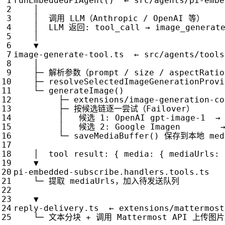
runEmbeddedPiAgent
()
←
src
/
agents
/
pi
-
embe
│
│
调用
LLM
（
Anthropic
/
OpenAI
等）
│
LLM
返回
:
tool_call
→
image_generat
│
▼
image
-
generate
-
tool
.
ts
←
src
/
agents
/
tools
│
├─
解析参数（
prompt
/
size
/
aspectRatio
├─
resolveSelectedImageGenerationProvi
└─
generateImage
()
├─
extensions
/
image
-
generation
-
co
├─
按候选链逐一尝试（
Failover
）
│
候选
1
:
OpenAI
gpt
-
image
-
1
→
│
候选
2
:
Google
Imagen
└─
saveMediaBuffer
()
保存到本地
med
│
tool
result
:
{
media
:
{
mediaUrls
:
▼
pi
-
embedded
-
subscribe
.
handlers
.
tools
.
ts
└─
提取
mediaUrls
，加入待发送队列
▼
reply
-
delivery
.
ts
←
extensions
/
mattermost
└─
文本分块
+
调用
Mattermost
API
上传图片