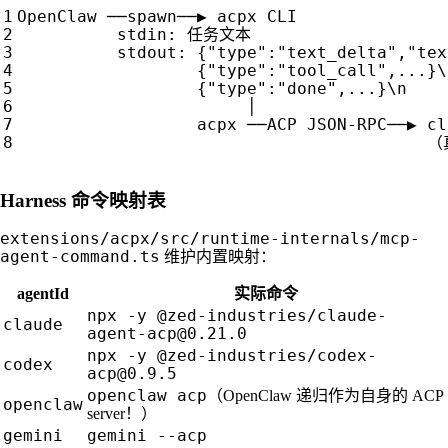
OpenClaw
──
spawn
──▶
acpx
CLI
stdin
:
任务文本
stdout
:
{
"type"
:
"text_delta"
,
"tex
{
"type"
:
"tool_call"
,
...
}
\
{
"type"
:
"done"
,
...
}
\
n
│
acpx
──
ACP
JSON
-
RPC
──▶
cl
（
Harness 命令映射表
extensions/acpx/src/runtime-internals/mcp-
agent-command.ts
维护内置映射：
agentId
实际命令
npx -y @zed-industries/claude-
claude
agent-acp@0.21.0
npx -y @zed-industries/codex-
codex
acp@0.9.5
openclaw acp
（OpenClaw 递归作为自身的 ACP
openclaw
server！）
gemini
gemini --acp