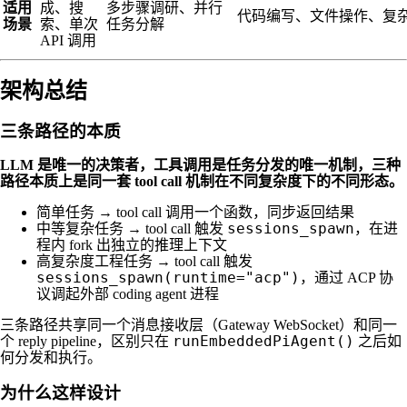
适用
成、搜
多步骤调研、并行
代码编写、文件操作、复
场景
索、单次
任务分解
API 调用
架构总结
三条路径的本质
LLM 是唯一的决策者，工具调用是任务分发的唯一机制，三种
路径本质上是同一套 tool call 机制在不同复杂度下的不同形态。
简单任务 → tool call 调用一个函数，同步返回结果
sessions_spawn
中等复杂任务 → tool call 触发
，在进
程内 fork 出独立的推理上下文
高复杂度工程任务 → tool call 触发
sessions_spawn(runtime="acp")
，通过 ACP 协
议调起外部 coding agent 进程
三条路径共享同一个消息接收层（Gateway WebSocket）和同一
runEmbeddedPiAgent()
个 reply pipeline，区别只在
之后如
何分发和执行。
为什么这样设计