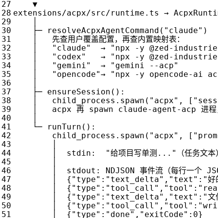
▼
extensions
/
acpx
/
src
/
runtime
.
ts
→
AcpxRunti
│
├─
resolveAcpxAgentCommand
(
"claude"
)
│
先查用户覆盖配置，再查内置映射表：
│
"claude"
→
"npx -y @zed-industrie
│
"codex"
→
"npx -y @zed-industrie
│
"gemini"
→
"gemini --acp"
│
"opencode"
→
"npx -y opencode-ai ac
│
├─
ensureSession
():
│
child_process
.
spawn
(
"acpx"
,
[
"sess
│
acpx
再
spawn
claude
-
agent
-
acp
进程
│
└─
runTurn
():
child_process
.
spawn
(
"acpx"
,
[
"prom
│
│
stdin
:
"给项目写单测..."
（任务文本
│
│
stdout
:
NDJSON
事件流（每行一个
JS
│
{
"type"
:
"text_delta"
,
"text"
:
"好
│
{
"type"
:
"tool_call"
,
"tool"
:
"rea
│
{
"type"
:
"text_delta"
,
"text"
:
"文
│
{
"type"
:
"tool_call"
,
"tool"
:
"wri
│
{
"type"
:
"done"
,
"exitCode"
:
0
}