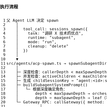
执行流程
父
Agent
LLM
决定
spawn
│
│
tool_call
:
sessions_spawn
({
│
task
:
"调研 X 技术的优点"
,
│
runtime
:
"subagent"
,
│
mode
:
"run"
,
│
cleanup
:
"delete"
│
})
│
▼
src
/
agents
/
acp
-
spawn
.
ts
→
spawnSubagentDir
│
├─
深度检查：
callerDepth
<
maxSpawnDepth
├─
并发检查：
activeChildren
<
maxChildre
├─
生成
childSessionKey
=
"agent:<id>:
├─
buildSubagentSystemPrompt
()
│
└─
根据深度确定角色：
│
depth
<
maxSpawnDepth
→
orches
│
depth
=
maxSpawnDepth
→
leaf
（
└─
Gateway
RPC
:
callGateway
({
method
:
│