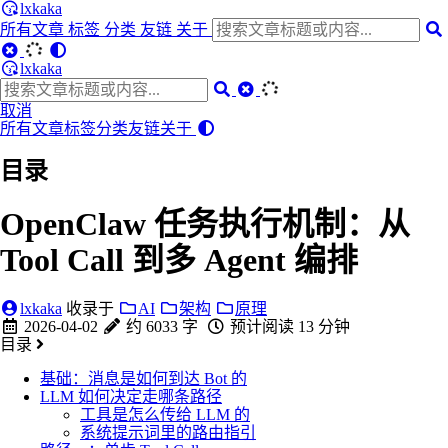
lxkaka
所有文章
标签
分类
友链
关于
lxkaka
取消
所有文章
标签
分类
友链
关于
目录
OpenClaw 任务执行机制：从
Tool Call 到多 Agent 编排
lxkaka
收录于
AI
架构
原理
2026-04-02
约 6033 字
预计阅读 13 分钟
目录
基础：消息是如何到达 Bot 的
LLM 如何决定走哪条路径
工具是怎么传给 LLM 的
系统提示词里的路由指引