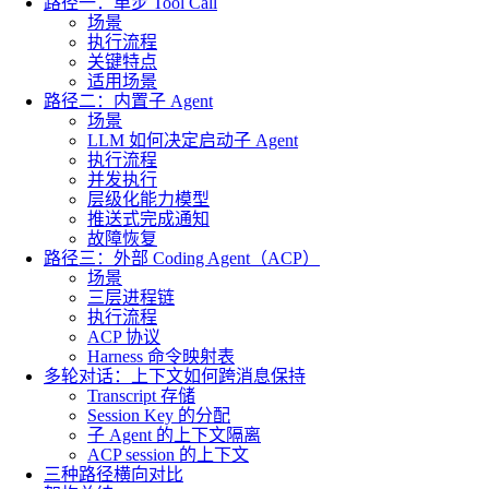
路径一：单步 Tool Call
场景
执行流程
关键特点
适用场景
路径二：内置子 Agent
场景
LLM 如何决定启动子 Agent
执行流程
并发执行
层级化能力模型
推送式完成通知
故障恢复
路径三：外部 Coding Agent（ACP）
场景
三层进程链
执行流程
ACP 协议
Harness 命令映射表
多轮对话：上下文如何跨消息保持
Transcript 存储
Session Key 的分配
子 Agent 的上下文隔离
ACP session 的上下文
三种路径横向对比