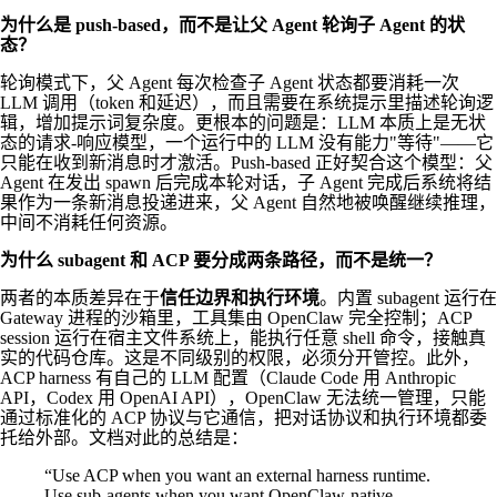
为什么是 push-based，而不是让父 Agent 轮询子 Agent 的状
态？
轮询模式下，父 Agent 每次检查子 Agent 状态都要消耗一次
LLM 调用（token 和延迟），而且需要在系统提示里描述轮询逻
辑，增加提示词复杂度。更根本的问题是：LLM 本质上是无状
态的请求-响应模型，一个运行中的 LLM 没有能力"等待"——它
只能在收到新消息时才激活。Push-based 正好契合这个模型：父
Agent 在发出 spawn 后完成本轮对话，子 Agent 完成后系统将结
果作为一条新消息投递进来，父 Agent 自然地被唤醒继续推理，
中间不消耗任何资源。
为什么 subagent 和 ACP 要分成两条路径，而不是统一？
两者的本质差异在于
信任边界和执行环境
。内置 subagent 运行在
Gateway 进程的沙箱里，工具集由 OpenClaw 完全控制；ACP
session 运行在宿主文件系统上，能执行任意 shell 命令，接触真
实的代码仓库。这是不同级别的权限，必须分开管控。此外，
ACP harness 有自己的 LLM 配置（Claude Code 用 Anthropic
API，Codex 用 OpenAI API），OpenClaw 无法统一管理，只能
通过标准化的 ACP 协议与它通信，把对话协议和执行环境都委
托给外部。文档对此的总结是：
“Use ACP when you want an external harness runtime.
Use sub-agents when you want OpenClaw-native