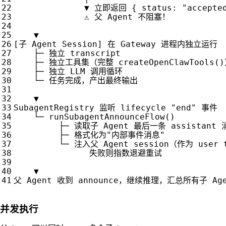
▼
立即返回
{
status
:
"accepte
⚠️
父
Agent
不阻塞！
▼
[
子
Agent
Session
]
在
Gateway
进程内独立运行
├─
独立
transcript
├─
独立工具集（完整
createOpenClawTools
()
├─
独立
LLM
调用循环
└─
任务完成，产出最终输出
▼
SubagentRegistry
监听
lifecycle
"end"
事件
└─
runSubagentAnnounceFlow
()
├─
读取子
Agent
最后一条
assistant
├─
格式化为
"内部事件消息"
└─
注入父
Agent
session
（作为
user
失败则指数退避重试
▼
父
Agent
收到
announce
，继续推理，汇总所有子
Ag
并发执行