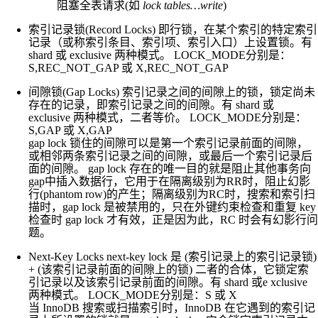
阻塞全表请求(如
lock tables…write
)
索引记录锁(Record Locks) 即行锁，在某个索引的特定索引
记录（或称索引条目、索引项、索引入口）上设置锁。有
shard 或 exclusive 两种模式。 LOCK_MODE分别是：
S,REC_NOT_GAP 或 X,REC_NOT_GAP
间隙锁(Gap Locks) 索引记录之间的间隙上的锁，锁定尚未
存在的记录，即索引记录之间的间隙。有 shard 或
exclusive 两种模式，二者等价。 LOCK_MODE分别是：
S,GAP 或 X,GAP
gap lock 锁住的间隙可以是第一个索引记录前面的间隙，
或相邻两条索引记录之间的间隙，或最后一个索引记录后
面的间隙。 gap lock 存在的唯一目的就是阻止其他事务向
gap中插入数据行，它用于在隔离级别为RR时，阻止幻影
行(phantom row)的产生；隔离级别为RC时，搜索和索引扫
描时，gap lock 是被禁用的，只在外键约束检查和重复 key
检查时 gap lock 才有效，正是因为此，RC 时会有幻影行问
题。
Next-Key Locks next-key lock 是 (索引记录上的索引记录锁)
+ (该索引记录前面的间隙上的锁) 二者的合体，它锁定索
引记录以及该索引记录前面的间隙。有 shard 或e xclusive
两种模式。 LOCK_MODE分别是：S 或 X
当 InnoDB 搜索或扫描索引时，InnoDB 在它遇到的索引记