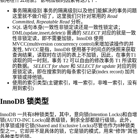
锁用在什么场景。 影响加锁的因素有这几个：
事务隔离级别 事务的隔离级别以及他们能解决的事务问题
这里就不做介绍了，这里我们只针对常用的
Read
Committed
,
Repeatable Read
分析。
SQL 语句本身(一致性非锁定读还是一致性锁定读；
DML(update,insert,delete)) 普通的
SELECT
对应的就是一致
性非锁定读，即不需要加锁，InnoDB 使用
MVCC(multiversion concurrency control)来增加读操作的并
发性, MVCC是指，InnoDB 使用基于时间点的快照来获取
查询结果，读取时在访问的表上不加锁，因此，在事务T1
读取的同一时刻，事务 T2 可以自由的修改事务 T1 所读取
的数据。
SELECT for share
和
SELECT for update
对应的则
是锁定读，即在搜索到的每条索引记录(index record) 加共
享锁或排他锁。
使用的索引类型(主键索引，唯一索引，非唯一索引，没有
用到索引)
InnoDB 锁类型
InnoDB 一共有8种锁类型，其中，意向锁(Intention Locks)和自增
锁(AUTO-INC Locks)是表级锁，剩余全部都是行级锁。此外，
共享锁或排它锁(Shared and Exclusive Locks)尽管也作为8种锁类
型之一，它却并不是具体的锁，它是锁的模式，用来“修饰”其他
各种类型的锁。