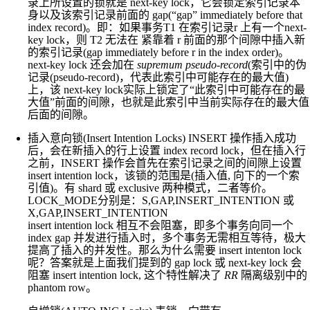
录上所设置的锁就是 next-key lock，它会锁定索引记录本
身以及该索引记录前面的 gap(“gap” immediately before that
index record)。即：如果事务T1 在索引记录r 上有一个next-
key lock，则 T2 无法在 紧靠着 r 前面的那个间隙中插入新
的索引记录(gap immediately before r in the index order)。
next-key lock 还会加在
supremum pseudo-record
(索引中的伪
记录(pseudo-record)，代表此索引中可能存在的最大值)
上，该 next-key lock实际上锁定了“此索引中可能存在的最
大值”前面的间隙，也就是此索引中当前实际存在的最大值
后面的间隙。
插入意向锁(Insert Intention Locks) INSERT 操作插入成功
后，会在新插入的行上设置 index record lock，但在插入行
之前，INSERT 操作会首先在索引记录之间的间隙上设置
insert intention lock，该锁的范围是(插入值, 向下的一个索
引值)。有 shard 或 exclusive 两种模式，二者等价。
LOCK_MODE分别是：S,GAP,INSERT_INTENTION 或
X,GAP,INSERT_INTENTION
insert intention lock 相互不会阻塞，即多个事务向同一个
index gap 并发进行插入时，多个事务无需相互等待，极大
提高了插入的并发性。那么为什么需要 insert intenton lock
呢？答案就是上面我们提到的 gap lock 或 next-key lock 会
阻塞 insert intention lock, 这个特性解决了
RR
隔离级别中的
phantom row。