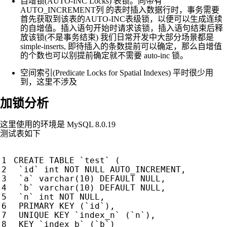
自增锁(AUTO-INC Locks) 表锁。向带有
AUTO_INCREMENT列 的表时插入数据行时，事务需要
首先获取到该表的AUTO-INC表级锁，以便可以生成连续
的自增值。插入语句开始时请求该锁，插入语句结束后释
放该锁(不是事务结束) 我们日常开发中大部分场景都是
simple-inserts, 即待插入的条数提前可以确定，那么自增值
的个数也可以别提前确定就不需要 auto-inc 锁。
空间索引(Predicate Locks for Spatial Indexes) 平时很少用
到，这里不涉及
加锁分析
这里使用的环境是 MySQL 8.0.19
测试表如下
CREATE
TABLE
`
test
`
(
`
id
`
int
NOT
NULL
AUTO_INCREMENT
,
`
a
`
varchar
(
10
)
DEFAULT
NULL
,
`
b
`
varchar
(
10
)
DEFAULT
NULL
,
`
n
`
int
NOT
NULL
,
PRIMARY
KEY
(
`
id
`
),
UNIQUE
KEY
`
index_n
`
(
`
n
`
),
KEY
`
index_b
`
(
`
b
`
)