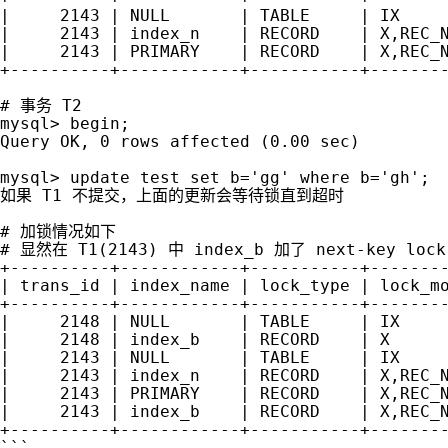
|     2143 | NULL       | TABLE     | IX     
|     2143 | index_n    | RECORD    | X,REC_N
|     2143 | PRIMARY    | RECORD    | X,REC_N
+----------+------------+-----------+--------
# 事务 T2

mysql> begin;

Query OK, 0 rows affected (0.00 sec)

mysql> update test set b='gg' where b='gh';

如果 T1 不提交，上面的更新会等待锁直到超时    

# 加锁情况如下  

# 显然在 T1(2143) 中 index_b 加了 next-key lo
+----------+------------+-----------+--------
| trans_id | index_name | lock_type | lock_mo
+----------+------------+-----------+--------
|     2148 | NULL       | TABLE     | IX     
|     2148 | index_b    | RECORD    | X      
|     2143 | NULL       | TABLE     | IX     
|     2143 | index_n    | RECORD    | X,REC_N
|     2143 | PRIMARY    | RECORD    | X,REC_N
|     2143 | index_b    | RECORD    | X,REC_N
+----------+------------+-----------+--------