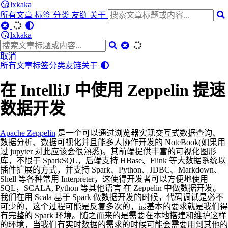
lxkaka
所有文章
标签
分类
友链
关于
lxkaka
取消
所有文章
标签
分类
友链
关于
在 IntelliJ 中使用 Zeppelin 提速
数据开发
Apache Zeppelin
是一个可以通过浏览器实现交互式数据查询、
数据分析、数据可视化并且能多人协作开发的 NoteBook(如果用
过 jupyter 对此应该会很熟悉)。其前端提供丰富的可视化图形
库，不限于 SparkSQL，后端支持 HBase、Flink 等大数据系统以
插件扩展的方式，并支持 Spark、Python、JDBC、Markdown、
Shell 等各种常用 Interpreter，这使得开发者可以方便地使用
SQL，SCALA, Python 等其他语言 在 Zeppelin 中做数据开发。
我们在用 Scala 基于 Spark 做数据开发的时候，代码调试是必不
可少的，这个过程可能是反复多次的，最基本的要求就是我们得
有完整的 Spark 环境。随之而来的是需要在本地搭建和维护这样
的环境，当我们有实时数据的需求的时候可能会需要用到其他的