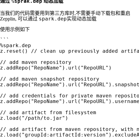
%sprak.dep
通过
动态加载
当我们的代码需要用到第三方库时,不需要手动下载包和重启
spark.dep
Zepplin, 可以通过
实现动态加载
使用示例如下
```

%spark.dep

z.reset() // clean up previously added artifa
// add maven repository

z.addRepo("RepoName").url("RepoURL")

// add maven snapshot repository

z.addRepo("RepoName").url("RepoURL").snapshot
// add credentials for private maven reposito
z.addRepo("RepoName").url("RepoURL").username
// add artifact from filesystem

z.load("/path/to.jar")

// add artifact from maven repository, with n
z.load("groupId:artifactId:version").excludeA