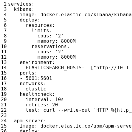
services
:
kibana
:
image
:
docker.elastic.co/kibana/kibana
deploy
:
resources
:
limits
:
cpus
:
'2'
memory
:
8000M
reservations
:
cpus
:
'2'
memory
:
8000M
environment
:
ELASTICSEARCH_HOSTS
:
'["http://10.1.
ports
:
- 
5601
:
5601
networks
:
- 
elastic
healthcheck
:
interval
:
10s
retries
:
20
test
:
curl --write-out 'HTTP %{http_
apm-server
:
image
:
docker.elastic.co/apm/apm-serve
deploy
: