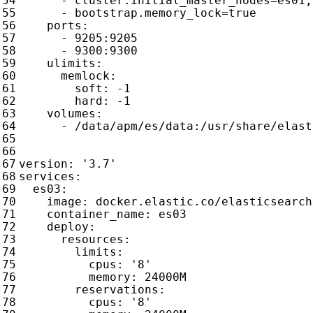
- 
cluster.initial_master_nodes=es01,
- 
bootstrap.memory_lock=true
ports
:
- 
9205
:
9205
- 
9300
:
9300
ulimits
:
memlock
:
soft
:
-
1
hard
:
-
1
volumes
:
- 
/data/apm/es/data:/usr/share/elast
version
:
'3.7'
services
:
es03
:
image
:
docker.elastic.co/elasticsearch
container_name
:
es03
deploy
:
resources
:
limits
:
cpus
:
'8'
memory
:
24000M
reservations
:
cpus
:
'8'