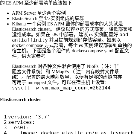
的 ES APM 至少部署清单应该如下
APM Server 至少两个实例
ElasticSearch 至少3实例组成的集群
Kibana 一个实例 ES APM 整体的部署成本的大头就是
Elasticsearch cluster。 建议以容器的方式部署，降低部署和
pod
运维成本。如果在 k8s 中部署，建议 es 实例配置好
antiaffinity
并且提前规划好存储容量。如果以
docker-compose 方式部署，每个 es 实例建议部署到单独的
宿主机。 下面是各个组件的 docker-compose yaml 配置文
件，供大家参考
Elasticsearch 对各种文件混合使用了 NioFs（ 注：非
阻塞文件系统）和 MMapFs （ 注：内存映射文件系
统）。配置的最大映射数量，以便有足够的虚拟内存
可用于 mmapped 文件。可以在宿主机上设置：
sysctl -w vm.max_map_count=262144
Elasticsearch cluster
version
:
'3.7'
services
:
es01
:
image
:
docker.elastic.co/elasticsearch