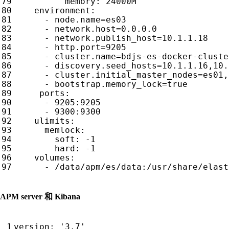
memory
:
24000M 
environment
:
- 
node.name=es03
- 
network.host=0.0.0.0
- 
network.publish_host=10.1.1.18
- 
http.port=9205
- 
cluster.name=bdjs-es-docker-cluste
- 
discovery.seed_hosts=10.1.1.16,10.
- 
cluster.initial_master_nodes=es01,
- 
bootstrap.memory_lock=true
ports
:
- 
9205
:
9205
- 
9300
:
9300
ulimits
:
memlock
:
soft
:
-
1
hard
:
-
1
volumes
:
- 
/data/apm/es/data:/usr/share/elast
APM server 和 Kibana
version
:
'3.7'