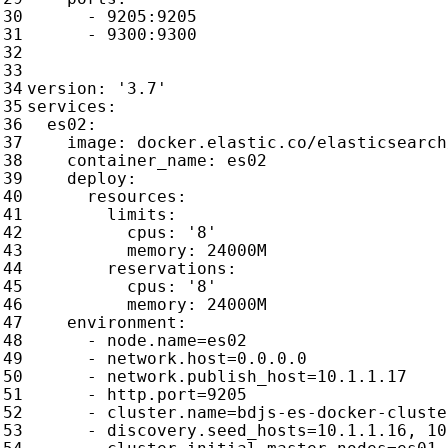
- 
9205
:
9205
- 
9300
:
9300
version
:
'3.7'
services
:
es02
:
image
:
docker.elastic.co/elasticsearch
container_name
:
es02
deploy
:
resources
:
limits
:
cpus
:
'8'
memory
:
24000M
reservations
:
cpus
:
'8'
memory
:
24000M
environment
:
- 
node.name=es02
- 
network.host=0.0.0.0
- 
network.publish_host=10.1.1.17
- 
http.port=9205      
- 
cluster.name=bdjs-es-docker-cluste
- 
discovery.seed_hosts=10.1.1.16, 10