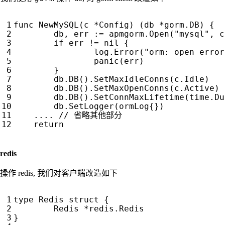
func
NewMySQL
(
c
*
Config
)
(
db
*
gorm
.
DB
)
{
db
,
err
:=
apmgorm
.
Open
(
"mysql"
,
c
if
err
!=
nil
{
log
.
Error
(
"orm: open error
panic
(
err
)
}
db
.
DB
().
SetMaxIdleConns
(
c
.
Idle
)
db
.
DB
().
SetMaxOpenConns
(
c
.
Active
)
db
.
DB
().
SetConnMaxLifetime
(
time
.
Du
db
.
SetLogger
(
ormLog
{})
...
.
return
redis
操作 redis, 我们对客户端改造如下
type
Redis
struct
{
Redis
*
redis
.
Redis
}