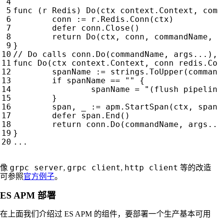
func
(
r
Redis
)
Do
(
ctx
context
.
Context
,
com
conn
:=
r
.
Redis
.
Conn
(
ctx
)
defer
conn
.
Close
()
return
Do
(
ctx
,
conn
,
commandName
,
}
func
Do
(
ctx
context
.
Context
,
conn
redis
.
Co
spanName
:=
strings
.
ToUpper
(
comman
if
spanName
==
""
{
spanName
=
"(flush pipelin
}
span
,
_
:=
apm
.
StartSpan
(
ctx
,
span
defer
span
.
End
()
return
conn
.
Do
(
commandName
,
args
..
}
...
grpc server
grpc client
http client
像
,
,
等的改造
可参照
官方例子
。
ES APM 部署
在上面我们介绍过 ES APM 的组件，要部署一个生产基本可用