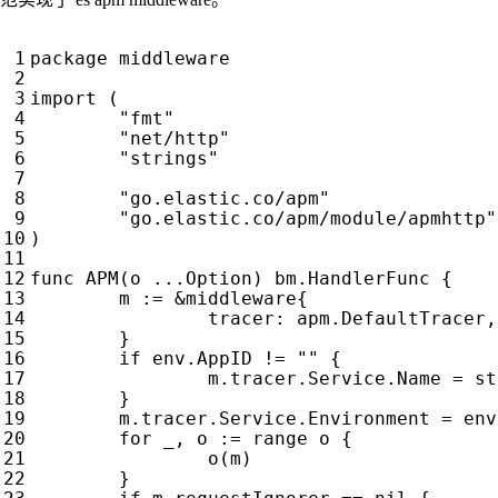
package
middleware
import
(
"fmt"
"net/http"
"strings"
"go.elastic.co/apm"
"go.elastic.co/apm/module/apmhttp"
)
func
APM
(
o
...
Option
)
bm
.
HandlerFunc
{
m
:=
&
middleware
{
tracer
:
apm
.
DefaultTracer
,
}
if
env
.
AppID
!=
""
{
m
.
tracer
.
Service
.
Name
=
st
}
m
.
tracer
.
Service
.
Environment
=
env
for
_
,
o
:=
range
o
{
o
(
m
)
}