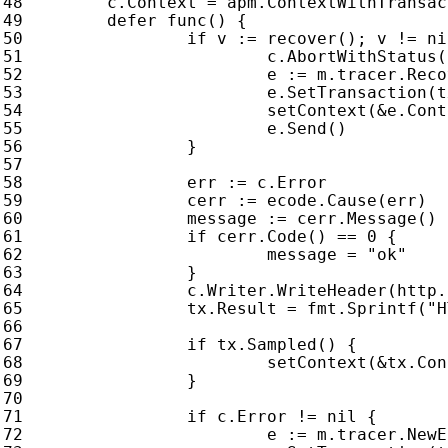
c
.
Context
=
apm
.
ContextWithTransac
defer
func
()
{
if
v
:=
recover
();
v
!=
ni
c
.
AbortWithStatus
(
e
:=
m
.
tracer
.
Reco
e
.
SetTransaction
(
t
setContext
(
&
e
.
Cont
e
.
Send
()
}
err
:=
c
.
Error
cerr
:=
ecode
.
Cause
(
err
)
message
:=
cerr
.
Message
()
if
cerr
.
Code
()
==
0
{
message
=
"ok"
}
c
.
Writer
.
WriteHeader
(
http
.
tx
.
Result
=
fmt
.
Sprintf
(
"H
if
tx
.
Sampled
()
{
setContext
(
&
tx
.
Con
}
if
c
.
Error
!=
nil
{
e
:=
m
.
tracer
.
NewE