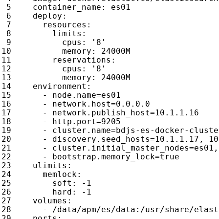
container_name
:
es01
deploy
:
resources
:
limits
:
cpus
:
'8'
memory
:
24000M
reservations
:
cpus
:
'8'
memory
:
24000M
environment
:
- 
node.name=es01
- 
network.host=0.0.0.0
- 
network.publish_host=10.1.1.16
- 
http.port=9205  
- 
cluster.name=bdjs-es-docker-cluste
- 
discovery.seed_hosts=10.1.1.17, 10
- 
cluster.initial_master_nodes=es01,
- 
bootstrap.memory_lock=true
ulimits
:
memlock
:
soft
:
-
1
hard
:
-
1
volumes
:
- 
/data/apm/es/data:/usr/share/elast
ports
: