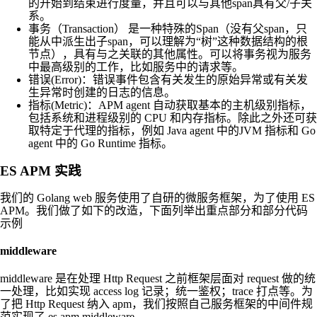
的开始到结束进行度量，并且可以与其他span具有父/子关
系。
事务（Transaction） 是一种特殊的Span（没有父span，只
能从中派生出子span，可以理解为“树”这种数据结构的根
节点），具有与之关联的其他属性。可以将事务视为服务
中最高级别的工作，比如服务中的请求等。
错误(Error)：错误事件包含有关发生的原始异常或有关发
生异常时创建的日志的信息。
指标(Metric)：APM agent 自动获取基本的主机级别指标，
包括系统和进程级别的 CPU 和内存指标。除此之外还可获
取特定于代理的指标，例如 Java agent 中的JVM 指标和 Go
agent 中的 Go Runtime 指标。
ES APM 实践
我们的 Golang web 服务使用了自研的微服务框架，为了使用 ES
APM。我们做了如下的改造，下面列举出重点部分和部分代码
示例
middleware
middleware 是在处理 Http Request 之前框架层面对 request 做的统
一处理，比如实现 access log 记录；统一鉴权；trace 打点等。为
了把 Http Request 纳入 apm，我们按照自己服务框架的中间件规
范实现了 es apm middleware。