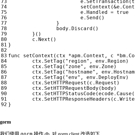
e
.
SetTransaction
(
t
setContext
(
&
e
.
Cont
e
.
Handled
=
true
e
.
Send
()
}
body
.
Discard
()
}()
c
.
Next
()
}
func
setContext
(
ctx
*
apm
.
Context
,
c
*
bm
.
Co
ctx
.
SetTag
(
"region"
,
env
.
Region
)
ctx
.
SetTag
(
"zone"
,
env
.
Zone
)
ctx
.
SetTag
(
"hostname"
,
env
.
Hostnam
ctx
.
SetTag
(
"env"
,
env
.
DeployEnv
)
ctx
.
SetHTTPRequest
(
c
.
Request
)
ctx
.
SetHTTPRequestBody
(
body
)
ctx
.
SetHTTPStatusCode
(
ecode
.
Cause
(
ctx
.
SetHTTPResponseHeaders
(
c
.
Write
}
gorm
gorm
我们使用
操作 db, 对 gorm client 改造如下