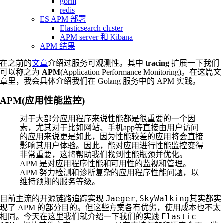
gorm
redis
ES APM 部署
Elasticsearch cluster
APM server 和 Kibana
APM 结果
在之前的
文章
介绍过服务可观测性。其中
tracing
扩展一下我们
可以称之为
APM
(Application Performance Monitoring)。在这篇文
章里，我会具体介绍我们在 Golang 服务中的 APM 实践。
APM(应用性能监控)
对于大部分应用程序来说性能都是很重要的一个因
素，尤其对于比如网站、手机app等直接由用户访问
的应用来说更是如此，因为性能较差的应用将会直接
影响其用户体验。因此，能对应用进行性能监控变得
非常重要，这将帮助我们找到性能瓶颈并优化。
APM 是对应用程序性能和可用性的监视和管理。
APM 努力检测和诊断复杂的应用程序性能问题，以
维持预期的服务等级。
Jaeger
SkyWalking
目前主流的开源链路追踪实现
,
其实都实
现了 APM 的部分目的。但这些方案各有优劣，使用成本也不太
Elastic
相同。今天在这里我们就介绍一下我们的实践