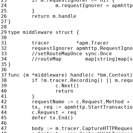
if
m
.
requestIgnorer
==
nil
{
m
.
requestIgnorer
=
apmhttp
}
return
m
.
handle
}
type
middleware
struct
{
tracer
*
apm
.
Tracer
requestIgnorer
apmhttp
.
RequestIgno
}
func
(
m
*
middleware
)
handle
(
c
*
bm
.
Context
)
if
!
m
.
tracer
.
Recording
()
||
m
.
requ
c
.
Next
()
return
}
requestName
:=
c
.
Request
.
Method
+
tx
,
req
:=
apmhttp
.
StartTransactio
c
.
Request
=
req
defer
tx
.
End
()
body
:=
m
.
tracer
.
CaptureHTTPReques