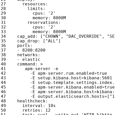
resources
:
limits
:
cpus
:
'2'
memory
:
8000M
reservations
:
cpus
:
'2'
memory
:
8000M 
cap_add
:
[
"CHOWN"
,
"DAC_OVERRIDE"
,
"SE
cap_drop
:
[
"ALL"
]
ports
:
- 
8200
:
8200
networks
:
- 
elastic
command
:
>
         -E output.elasticsearch.hosts=["1
healthcheck
:
interval
:
10s
retries
:
12
test
:
curl --write-out 'HTTP %{http_