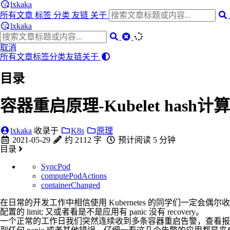
lxkaka
所有文章
标签
分类
友链
关于
lxkaka
取消
所有文章
标签
分类
友链
关于
目录
容器重启原理-Kubelet hash计算
lxkaka
收录于
K8s
原理
2021-05-29
约 2112 字
预计阅读 5 分钟
目录
SyncPod
computePodActions
containerChanged
在日常的开发工作中相信使用 Kubernetes 的同学们一
配置的 limit; 又或者看是不是应用有 panic 没有 recovery。
一个正常的工作日我们突然连续收到多条容器重启告警，查看报警