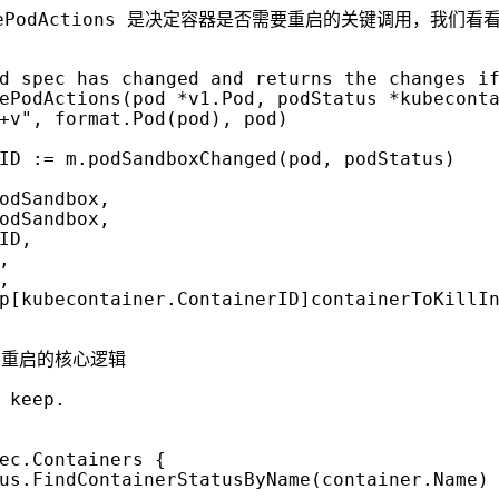
utePodActions 是决定容器是否需要重启的关键调用
，我们看
ePodActions
(
pod
*
v1
.
Pod
,
podStatus
*
kubecont
+v"
,
format
.
Pod
(
pod
),
pod
)
ID
:=
m
.
podSandboxChanged
(
pod
,
podStatus
)
odSandbox
,
odSandbox
,
ID
,
,
,
p
[
kubecontainer
.
ContainerID
]
containerToKillI
ec
.
Containers
{
us
.
FindContainerStatusByName
(
container
.
Name
)