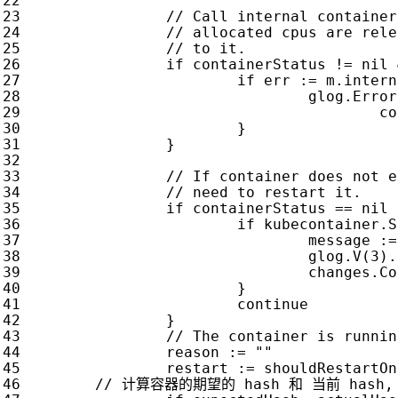
if
containerStatus
!=
nil
if
err
:=
m
.
intern
glog
.
Error
co
}
}
if
containerStatus
==
nil
if
kubecontainer
.
S
message
:=
glog
.
V
(
3
).
changes
.
Co
}
continue
}
reason
:=
""
restart
:=
shouldRestartOn