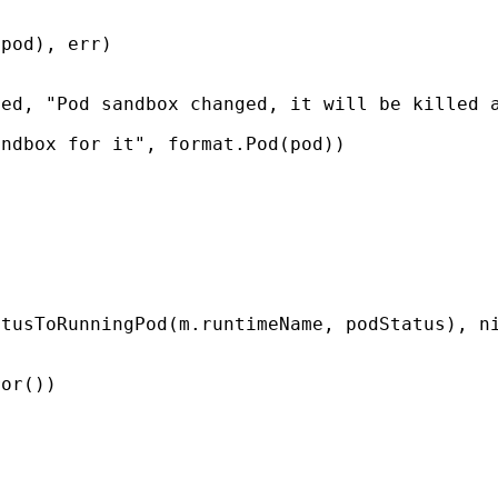
(
pod
),
err
)
ged
,
"Pod sandbox changed, it will be killed 
andbox for it"
,
format
.
Pod
(
pod
))
atusToRunningPod
(
m
.
runtimeName
,
podStatus
),
n
ror
())