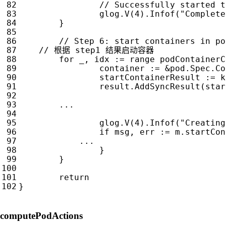
glog
.
V
(
4
).
Infof
(
"Complete
}
for
_
,
idx
:=
range
podContainerC
container
:=
&
pod
.
Spec
.
Co
startContainerResult
:=
k
result
.
AddSyncResult
(
star
...
glog
.
V
(
4
).
Infof
(
"Creating
if
msg
,
err
:=
m
.
startCon
...
}
}
return
}
computePodActions