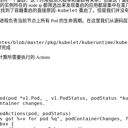
都是来自同一个集群，这个时候猜测大概率和集群有关系，但是这
例所在的 node ip 都筛选出来发现重启的应用都是集中在
kubelet
本就找到了容器重启的直接原因–
重启了。但是我们并没有更
程负责当前节点上所有 Pod 的生命周期。在这里我们从源码层面看
etes/blob/master/pkg/kubelet/kuberuntime/kube
骤完成
us 计算所需要执行的 Actions
od
(
pod
*
v1
.
Pod
,
_
v1
.
PodStatus
,
podStatus
*
k
odActions
(
pod
,
podStatus
)
s got %+v for pod %q"
,
podContainerChanges
,
box
{