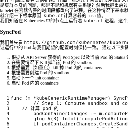
到任何 panic 或者其他错误。仔细一看这几个告警的应用
是集群本身的问题，那是不是和机器有关系呢？然后我把重启过的实
kubelet 在容器告警的时间段都重启了进程。在这种情况下基
kubelet
就介绍一下根本原因–
计算容器的 hash 值。
kubelet
我们知道在 Kubernetes 中的节点上运行着
进程，这个进
SyncPod
https://github.com/kubernetes/kubern
我们首先看
证运行中的 Pod 与我们期望的配置时刻保持一致。 通过以下步
根据从 API Server 获得的 Pod Spec 以及当前 Pod 的 Stat
在需要情况下 Kill 掉当前 Pod 的 sandbox
根据需要（如重启）kill 掉 Pod 内的 containers
根据需要创建 Pod 的 sandbox
启动下一个 init container
启动 Pod 内的 containers
func
(
m
*
kubeGenericRuntimeManager
)
SyncP
podContainerChanges
:=
m
.
computeP
glog
.
V
(
3
).
Infof
(
"computePodAction
if
podContainerChanges
.
CreateSand