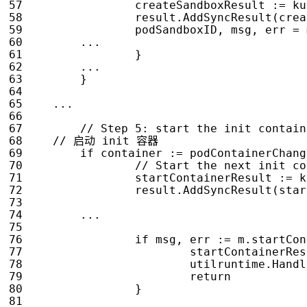
createSandboxResult
:=
ku
result
.
AddSyncResult
(
crea
podSandboxID
,
msg
,
err
=
...
}
...
}
...
if
container
:=
podContainerChang
startContainerResult
:=
k
result
.
AddSyncResult
(
star
...
if
msg
,
err
:=
m
.
startCon
startContainerRes
utilruntime
.
Handl
return
}