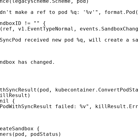
nce
(
legacyscheme
.
Scheme
,
pod
)
dn't make a ref to pod %q: '%v'"
,
format
.
Pod
ndboxID
!=
""
{
(
ref
,
v1
.
EventTypeNormal
,
events
.
SandboxChan
SyncPod received new pod %q, will create a s
thSyncResult
(
pod
,
kubecontainer
.
ConvertPodSt
illResult
)
nil
{
PodWithSyncResult failed: %v"
,
killResult
.
Er
eateSandbox
{
ners
(
pod
,
podStatus
)