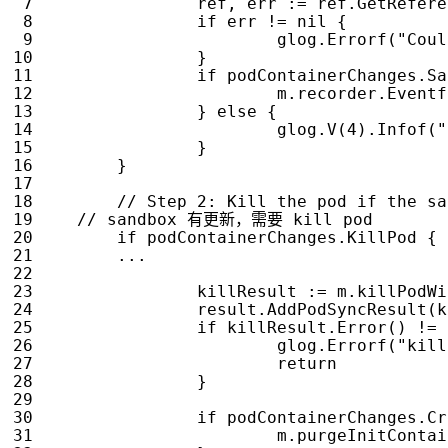
ref
,
err
:=
ref
.
GetRefere
if
err
!=
nil
{
glog
.
Errorf
(
"Coul
}
if
podContainerChanges
.
Sa
m
.
recorder
.
Eventf
}
else
{
glog
.
V
(
4
).
Infof
(
"
}
}
if
podContainerChanges
.
KillPod
{
...
killResult
:=
m
.
killPodWi
result
.
AddPodSyncResult
(
k
if
killResult
.
Error
()
!=
glog
.
Errorf
(
"kill
return
}
if
podContainerChanges
.
Cr
m
.
purgeInitContai