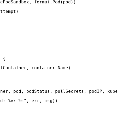
tePodSandbox
,
format
.
Pod
(
pod
))
Attempt
)
l
{
rtContainer
,
container
.
Name
)
iner
,
pod
,
podStatus
,
pullSecrets
,
podIP
,
kub
ed: %v: %s"
,
err
,
msg
))