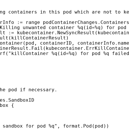
rInfo
:=
range
podContainerChanges
.
Container
Killing unwanted container %q(id=%q) for pod
lt
:=
kubecontainer
.
NewSyncResult
(
kubecontai
ult
(
killContainerResult
)
ontainer
(
pod
,
containerID
,
containerInfo
.
nam
inerResult
.
Fail
(
kubecontainer
.
ErrKillContain
rf
(
"killContainer %q(id=%q) for pod %q faile
es
.
SandboxID
box
{
 sandbox for pod %q"
,
format
.
Pod
(
pod
))