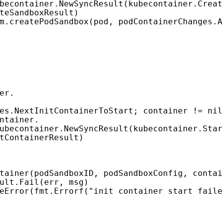
becontainer
.
NewSyncResult
(
kubecontainer
.
Crea
teSandboxResult
)
m
.
createPodSandbox
(
pod
,
podContainerChanges
.
es
.
NextInitContainerToStart
;
container
!=
ni
ubecontainer
.
NewSyncResult
(
kubecontainer
.
Sta
tContainerResult
)
tainer
(
podSandboxID
,
podSandboxConfig
,
conta
ult
.
Fail
(
err
,
msg
)
eError
(
fmt
.
Errorf
(
"init container start fail