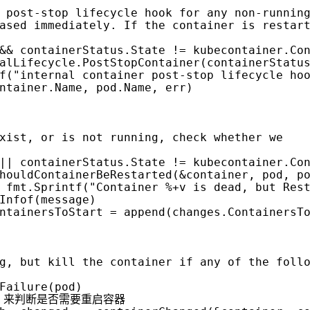
&&
containerStatus
.
State
!=
kubecontainer
.
Co
alLifecycle
.
PostStopContainer
(
containerStatu
f
(
"internal container post-stop lifecycle ho
ntainer
.
Name
,
pod
.
Name
,
err
)
||
containerStatus
.
State
!=
kubecontainer
.
Co
houldContainerBeRestarted
(
&
container
,
pod
,
p
fmt
.
Sprintf
(
"Container %+v is dead, but Res
Infof
(
message
)
ntainersToStart
=
append
(
changes
.
ContainersT
Failure
(
pod
)