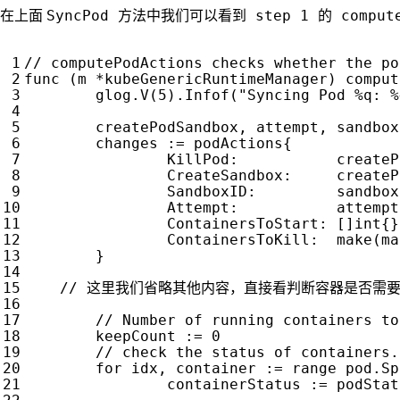
SyncPod 方法中我们可以看到 step 1 的 comp
在上面
func
(
m
*
kubeGenericRuntimeManager
)
comput
glog
.
V
(
5
).
Infof
(
"Syncing Pod %q: %
createPodSandbox
,
attempt
,
sandbox
changes
:=
podActions
{
KillPod
:
createP
CreateSandbox
:
createP
SandboxID
:
sandbox
Attempt
:
attempt
ContainersToStart
:
[]
int
{}
ContainersToKill
:
make
(
ma
}
keepCount
:=
0
for
idx
,
container
:=
range
pod
.
Sp
containerStatus
:=
podStat