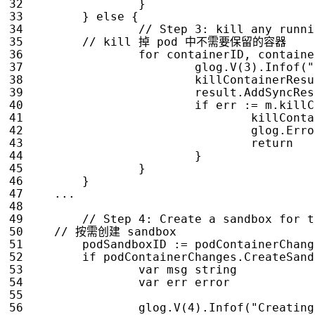
}
}
else
{
for
containerID
,
containe
glog
.
V
(
3
).
Infof
(
"
killContainerResu
result
.
AddSyncRes
if
err
:=
m
.
killC
killConta
glog
.
Erro
return
}
}
}
...
podSandboxID
:=
podContainerChang
if
podContainerChanges
.
CreateSand
var
msg
string
var
err
error
glog
.
V
(
4
).
Infof
(
"Creating