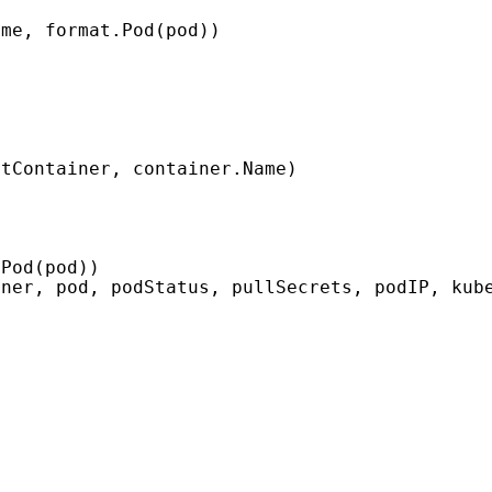
ame
,
format
.
Pod
(
pod
))
rtContainer
,
container
.
Name
)
.
Pod
(
pod
))
iner
,
pod
,
podStatus
,
pullSecrets
,
podIP
,
kub