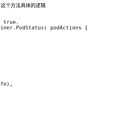
看这个方法具体的逻辑
ainer
.
PodStatus
)
podActions
{
nfo
),