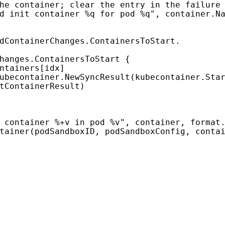
d init container %q for pod %q"
,
container
.
N
hanges
.
ContainersToStart
{
ntainers
[
idx
]
ubecontainer
.
NewSyncResult
(
kubecontainer
.
Sta
tContainerResult
)
 container %+v in pod %v"
,
container
,
format
tainer
(
podSandboxID
,
podSandboxConfig
,
conta