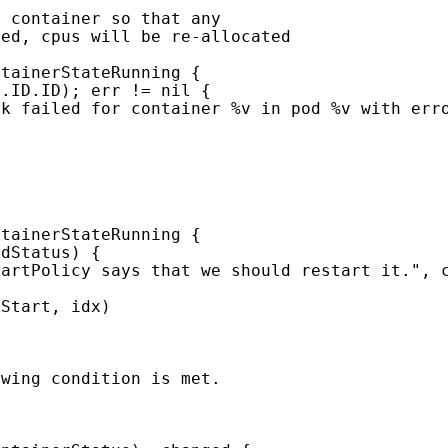
ntainerStateRunning
{
s
.
ID
.
ID
);
err
!=
nil
{
ok failed for container %v in pod %v with err
ntainerStateRunning
{
odStatus
)
{
tartPolicy says that we should restart it."
,
oStart
,
idx
)