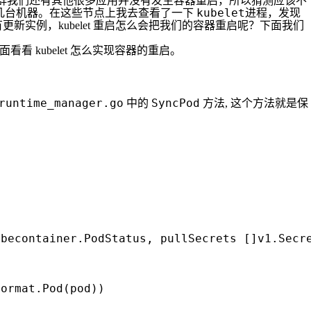
个集群我们还有其他很多应用并没有发生容器重启，所以猜测应该不
kubelet
某几台机器。在这些节点上我去查看了一下
进程，发现
新实例，kubelet 重启怎么会把我们的容器重启呢？下面我们
看 kubelet 怎么实现容器的重启。
runtime_manager.go
SyncPod
中的
方法, 这个方法就是保
ubecontainer
.
PodStatus
,
pullSecrets
[]
v1
.
Secr
format
.
Pod
(
pod
))