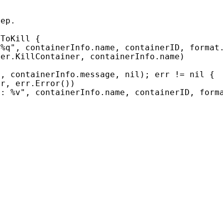
sToKill
{
 %q"
,
containerInfo
.
name
,
containerID
,
format
ner
.
KillContainer
,
containerInfo
.
name
)
e
,
containerInfo
.
message
,
nil
);
err
!=
nil
{
er
,
err
.
Error
())
d: %v"
,
containerInfo
.
name
,
containerID
,
form