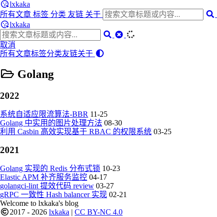
lxkaka
所有文章
标签
分类
友链
关于
lxkaka
取消
所有文章
标签
分类
友链
关于
Golang
2022
系统自适应限流算法-BBR
11-25
Golang 中实用的图片处理方法
08-30
利用 Casbin 高效实现基于 RBAC 的权限系统
03-25
2021
Golang 实现的 Redis 分布式锁
10-23
Elastic APM 补齐服务监控
04-17
golangci-lint 提效代码 review
03-27
gRPC 一致性 Hash balancer 实现
02-21
Welcome to lxkaka's blog
2017 - 2026
lxkaka
|
CC BY-NC 4.0