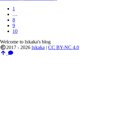
1
…
8
9
10
Welcome to lxkaka's blog
2017 - 2026
lxkaka
|
CC BY-NC 4.0