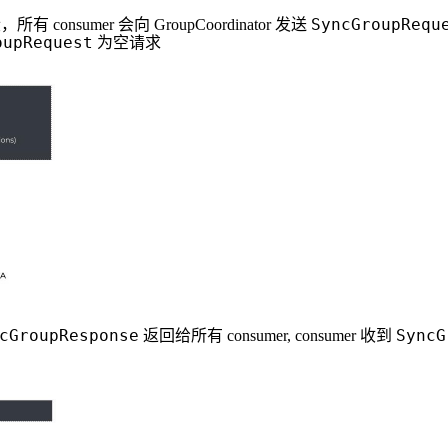
SyncGroupRequ
段，所有 consumer 会向 GroupCoordinator 发送
oupRequest
为空请求
cGroupResponse
SyncG
返回给所有 consumer, consumer 收到