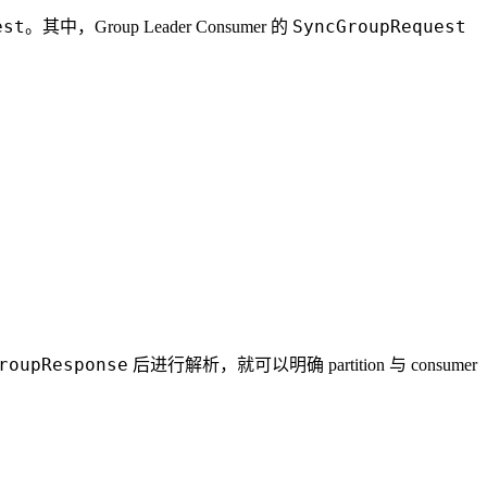
est
SyncGroupRequest
。其中，Group Leader Consumer 的
roupResponse
后进行解析，就可以明确 partition 与 consumer