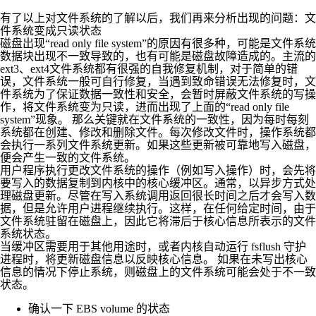
有了以上对文件系统的了解以后，我们再来分析出现的问题：文
件系统变成只读状态
磁盘出现“read only file system”的原因有很多种，可能是文件系统
数据块出现不一致导致的，也有可能是磁盘故障造成的。主流的
ext3、ext4文件系统都有很强的自我修复机制，对于简单的错
误，文件系统一般可自行修复，当遇到致命错误无法修复时，文
件系统为了保证数据一致性和安全，会暂时屏蔽文件系统的写操
作，将文件系统变为只读，进而出现了上面的“read only file
system”现象。 那么关键就在文件系统的一致性，因为每时每刻
系统都在创建、修改和删除文件。每次修改文件时，操作系统都
会执行一系列文件系统更新。如果这些更新被可靠地写入磁盘，
便会产生一致的文件系统。
用户程序执行更改文件系统的操作（例如写入操作）时，会先将
要写入的数据复制到内核中的核心缓冲区。通常，以异步方式处
理磁盘更新。尽管在写入系统调用返回很长时间之后才会写入数
据，但是允许用户进程继续执行。这样，在任何给定时间，由于
文件系统驻留在磁盘上，因此它将滞后于核心信息所表示的文件
系统状态。
当缓冲区需要用于其他用途时，或者内核自动运行 fsflush 守护
进程时，将更新磁盘信息以反映核心信息。 如果在未写出核心
信息的情况下停止系统，则磁盘上的文件系统可能会处于不一致
状态。
确认一下 EBS volume 的状态