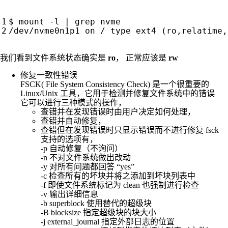
我们看到文件系统状态确实是
ro
， 正常应该是
rw
修复一致性错误
FSCK( File System Consistency Check) 是一个很重要的
Linux/Unix 工具，它用于检测并修复文件系统中的错误
它可以进行三种模式的操作，
查错并在发现错误时由用户决定如何处理，
查错并自动修复，
查错但在发现错误时只显示错误而不进行修复 fsck
支持的选项有，
-p 自动修复（不询问）
-n 不对文件系统做出改动
-y 对所有问题都回答 “yes”
-c 检查所有的坏块并将之添加到坏块列表中
-f 即使文件系统标记为 clean 也强制进行检查
-v 输出详细信息
-b superblock 使用替代的超级块
-B blocksize 指定超级块的块大小
-j external_journal 指定外部日志的位置