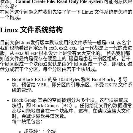
状态。
Cannot Create File: Read-Only File System
可能的原因是
什么呢？
在回答这个问题之前我们先得了解一下 Linux 文件系统是怎样的
一个构成。
Linux 文件系统结构
目前大多Linux发行版本默认使用的文件系统一般是ext4, 从名字
我们也能看出肯定还有 ext3, ext2, ext。每一代都是上一代的改进
版，从 ext2 到 ext4根本设计上是没有太大变化的。 首先我们都
知道文件最终是保存在硬盘上的, 磁盘是由若干扇区组成，若干
个扇区组成一个块(ext2默认是由8个扇区组成一个块，即4kb), 磁
盘分成若干个分区，每个分区由若干个块组成。
Boot Block EXT2 的头 1024 Bytes 称为 Boot Block，引导
块，预留给 VBR，即分区的引导扇区，不受 EXT2 文件系
统的管理。
Block Group 其余的空间被划分为多个块，这些块被编成
块组，即 Block Groups（BG）。任何给定文件的数据通常
都尽可能地包含在一个块组中，这样，在读取连续大文件
时，会减少磁盘寻道次数。
每个块组包含：
超级块：1 个块