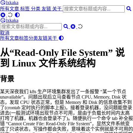
lxkaka
所有文章
标签
分类
友链
关于
lxkaka
取消
所有文章
标签
分类
友链
关于
从“Read-Only File System” 说
到 Linux 文件系统结构
背景
某天深夜我们 k8s 生产环境集群发出了一条报警 “某一个节点
unavailable”。问题出现后立马查看节点 CPU, Memory, Disk 状
态，发现 CPU 状态正常，但是 Memory 和 Disk 的信息收集不到
了(crontab 定时执行的脚本上报)，接着登录机器，没问题能登录
进去(一般测试环境出现节点不可用，是由于负载长时间内太高
打垮了机器，机器也会登录不了)。随便执行一个命令 tab 补全报
错 “Cannot Create File: Read-Only File System”，显然文件系统变
成了只读状态，写操作都会失败，意味着这个实例就是不可用的