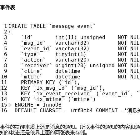
事件表
CREATE
TABLE
`
message_event
`
(
`
id
`
int
(
11
)
unsigned
NOT
NUL
`
msg_id
`
varchar
(
32
)
NOT
NUL
`
event_id
`
varchar
(
32
)
NOT
NUL
`
type
`
tinyint
(
1
)
NOT
NUL
`
action
`
varchar
(
20
)
NOT
NUL
`
receiver
`
bigint
(
20
)
unsigned
NOT
NUL
`
ctime
`
datetime
NOT
NUL
`
mtime
`
datetime
NOT
NUL
PRIMARY
KEY
(
`
id
`
),
KEY
`
ix_msg_id
`
(
`
msg_id
`
),
KEY
`
ix_event_receiver
`
(
`
event_id
`
,
`
KEY
`
ix_mtime
`
(
`
mtime
`
)
)
ENGINE
=
InnoDB
DEFAULT
CHARSET
=
utf8mb4
COMMENT
=
'消息
事件的提醒本质上还是消息的通知。所以事件的通知的内容和通
知的状态还是依靠上面的两张表来存储。