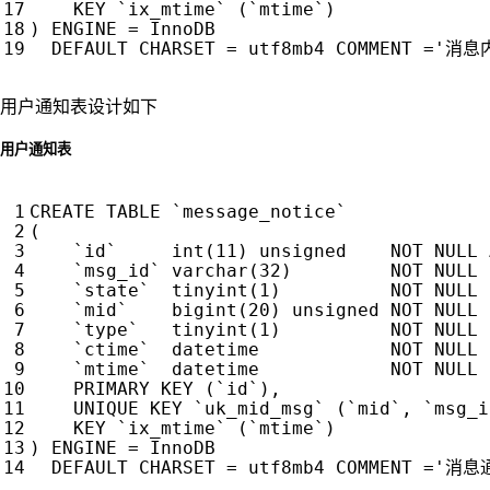
KEY
`
ix_mtime
`
(
`
mtime
`
)
)
ENGINE
=
InnoDB
DEFAULT
CHARSET
=
utf8mb4
COMMENT
=
'消息
用户通知表设计如下
用户通知表
CREATE
TABLE
`
message_notice
`
(
`
id
`
int
(
11
)
unsigned
NOT
NULL
`
msg_id
`
varchar
(
32
)
NOT
NULL
`
state
`
tinyint
(
1
)
NOT
NULL
`
mid
`
bigint
(
20
)
unsigned
NOT
NULL
`
type
`
tinyint
(
1
)
NOT
NULL
`
ctime
`
datetime
NOT
NULL
`
mtime
`
datetime
NOT
NULL
PRIMARY
KEY
(
`
id
`
),
UNIQUE
KEY
`
uk_mid_msg
`
(
`
mid
`
,
`
msg_i
KEY
`
ix_mtime
`
(
`
mtime
`
)
)
ENGINE
=
InnoDB
DEFAULT
CHARSET
=
utf8mb4
COMMENT
=
'消息