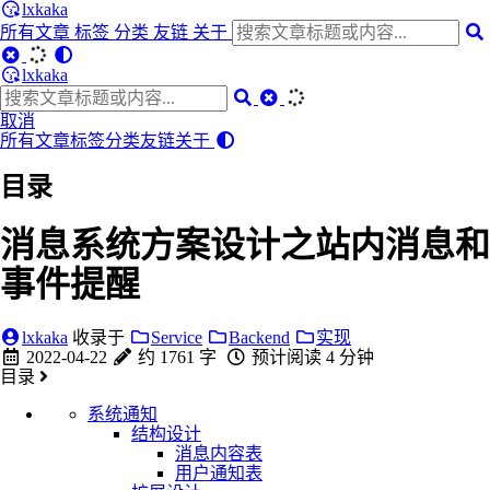
lxkaka
所有文章
标签
分类
友链
关于
lxkaka
取消
所有文章
标签
分类
友链
关于
目录
消息系统方案设计之站内消息和
事件提醒
lxkaka
收录于
Service
Backend
实现
2022-04-22
约 1761 字
预计阅读 4 分钟
目录
系统通知
结构设计
消息内容表
用户通知表