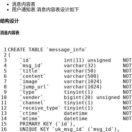
消息内容表
用户通知表 消息内容表设计如下
结构设计
消息内容表
CREATE
TABLE
`
message_info
`
(
`
id
`
int
(
11
)
unsigned
NOT
`
msg_id
`
varchar
(
32
)
NOT
`
title
`
varchar
(
50
)
NOT
`
content
`
varchar
(
500
)
NOT
`
image
`
varchar
(
1024
)
NOT
`
jump_url
`
varchar
(
1024
)
NOT
`
type
`
tinyint
(
1
)
NOT
`
sender
`
bigint
(
20
)
unsigned
NOT
`
channel
`
tinyint
(
1
)
NOT
`
receive_type
`
tinyint
(
1
)
NOT
`
ctime
`
datetime
NOT
`
mtime
`
datetime
NOT
PRIMARY
KEY
(
`
id
`
),
UNIQUE
KEY
`
uk_msg_id
`
(
`
msg_id
`
),