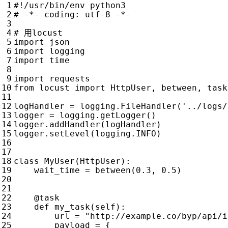
#!/usr/bin/env python3
# -*- coding: utf-8 -*-
# 用locust
import
json
import
logging
import
time
import
requests
from
locust
import
HttpUser
,
between
,
task
logHandler
=
logging
.
FileHandler
(
'../logs/
logger
=
logging
.
getLogger
()
logger
.
addHandler
(
logHandler
)
logger
.
setLevel
(
logging
.
INFO
)
class
MyUser
(
HttpUser
):
wait_time
=
between
(
0.3
,
0.5
)
@task
def
my_task
(
self
):
url
=
"http://example.co/byp/api/i
payload
=
{