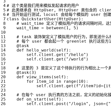
# 这个类是我们用来模拟发起请求的用户
# 此类继承自 HttpUser, HttpUser 类包含的 cli
# 当开始运行测试，locust 会给每个模拟的 user 
class
QuickstartUser
(
HttpUser
):
wait_time
=
between
(
1
,
5
)
# task 装饰架定义了模拟用户的行为，即发送什么样
# 每个 user 都会起一个 greenlet 执行这些方
@task
def
hello_world
(
self
):
self
.
client
.
get
(
"/hello"
)
self
.
client
.
get
(
"/world"
)
# 这里的 3 是定义了这个待执行的行为相比上一个
@task
(
3
)
def
view_items
(
self
):
for
item_id
in
range
(
10
):
self
.
client
.
get
(
f
"/item?id=
{
it
# 在每个 user 执行真的方法之前，定义的初始化
def
on_start
(
self
):
self
.
client
.
post
(
"/login"
,
json
=
{
"