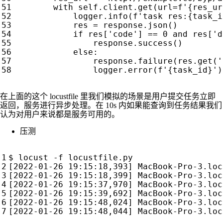
with
self
.
client
.
get
(
url
=
f
'
{
res_ur
logger
.
info
(
f
'task res:
{
task_i
res
=
response
.
json
()
if
res
[
'code'
]
==
0
and
res
[
'd
response
.
success
()
else
:
response
.
failure
(
res
.
get
(
'
logger
.
error
(
f
'
{
task_id
}
'
)
在上面的这个 locustfile 里我们模拟的场景是用户提交任务立即
返回，服务进行异步处理。在 10s 内如果能查询到任务结果我们
认为对用户来说都是服务可用的。
压测