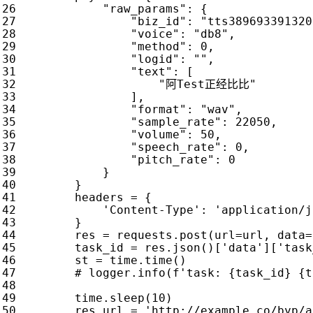
"raw_params"
:
{
"biz_id"
:
"tts389693391320
"voice"
:
"db8"
,
"method"
:
0
,
"logid"
:
""
,
"text"
:
[
"阿Test正经比比"
],
"format"
:
"wav"
,
"sample_rate"
:
22050
,
"volume"
:
50
,
"speech_rate"
:
0
,
"pitch_rate"
:
0
}
}
headers
=
{
'Content-Type'
:
'application/j
}
res
=
requests
.
post
(
url
=
url
,
data
=
task_id
=
res
.
json
()[
'data'
][
'task
st
=
time
.
time
()
# logger.info(f'task: {task_id} {t
time
.
sleep
(
10
)
res_url
=
'http://example.co/byp/a