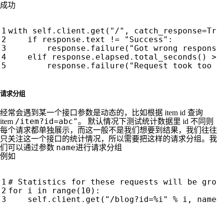
成功
请求分组
经常会遇到某一个接口参数是动态的，比如根据 item id 查询
/item?id=abc"
item
。 默认情况下测试统计数据里 id 不同则
每个请求都单独展示，而这一般不是我们想要到结果，我们往往
只关注这一个接口的统计情况，所以需要把这样的请求分组。我
name
们可以通过参数
进行请求分组
例如
# Statistics for these requests will be gro
for
i
in
range
(
10
):
self
.
client
.
get
(
"/blog?id=
%i
"
%
i
,
name