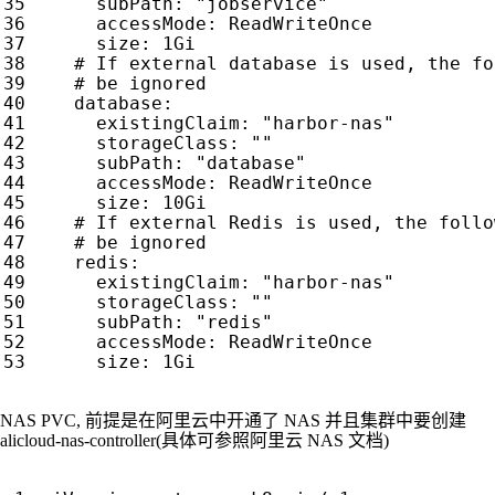
subPath
:
"jobservice"
accessMode
:
ReadWriteOnce
size
:
1Gi
# If external database is used, the fo
# be ignored
database
:
existingClaim
:
"harbor-nas"
storageClass
:
""
subPath
:
"database"
accessMode
:
ReadWriteOnce
size
:
10Gi
# If external Redis is used, the follo
# be ignored
redis
:
existingClaim
:
"harbor-nas"
storageClass
:
""
subPath
:
"redis"
accessMode
:
ReadWriteOnce
size
:
1Gi
NAS PVC, 前提是在阿里云中开通了 NAS 并且集群中要创建
alicloud-nas-controller(具体可参照阿里云 NAS 文档)