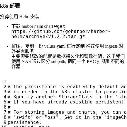
k8s 部署
推荐使用 Helm 安装
wget
下载 harbor helm chart
https://github.com/goharbor/harbor-
helm/archive/v1.2.2.tar.gz
解压，复制一份 values.yaml 进行定制 推荐使用 ingress 对
外暴露服务
主要需要修改的配置是数据持久化和镜像存储，这里我们
使用 NAS 通过区分 subpath, 把同一个 PVC 挂载到不同的
容器
# The persistence is enabled by default an
# is needed in the k8s cluster to provisio
# Specify another StorageClass in the "sto
# if you have already existing persistent 
#
# For storing images and charts, you can a
# "swift" or "oss". Set it in the "imageCh
persistence
: