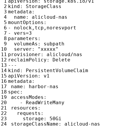
apiVersion
:
storage.k8s.io/v1
kind
:
StorageClass
metadata
:
name
:
alicloud-nas
mountOptions
:
- 
nolock,tcp,noresvport
- 
vers=3
parameters
:
volumeAs
:
subpath
server
:
"xxxxx"
provisioner
:
alicloud/nas
reclaimPolicy
:
Delete
---
kind
:
PersistentVolumeClaim
apiVersion
:
v1
metadata
:
name
:
harbor-nas
spec
:
accessModes
:
- 
ReadWriteMany
resources
:
requests
:
storage
:
50Gi
storageClassName
:
alicloud-nas