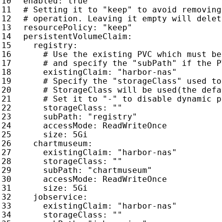
enabled
:
true
# Setting it to "keep" to avoid removing
# operation. Leaving it empty will delet
resourcePolicy
:
"keep"
persistentVolumeClaim
:
registry
:
# Use the existing PVC which must be
# and specify the "subPath" if the P
existingClaim
:
"harbor-nas"
# Specify the "storageClass" used to
# StorageClass will be used(the defa
# Set it to "-" to disable dynamic p
storageClass
:
""
subPath
:
"registry"
accessMode
:
ReadWriteOnce
size
:
5Gi
chartmuseum
:
existingClaim
:
"harbor-nas"
storageClass
:
""
subPath
:
"chartmuseum"
accessMode
:
ReadWriteOnce
size
:
5Gi
jobservice
:
existingClaim
:
"harbor-nas"
storageClass
:
""