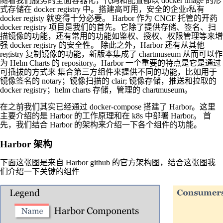
随着我们服务的全面容器化，代码和配置都以 docker image 的形
式存储在 docker registry 中。搭建高可用，安全的企业r私有
docker registy 就变得十分必要。 Harbor 作为 CNCF 托管的开药
docker registry 项目是我们的首先。它除了提供存储、签名、扫
描镜像的功能，还有常用的功能如鉴权、授权、权限管理等来增
强 docker registry 的安全性。 除此之外，Harbor 还有从其他
registry 复制镜像的功能，新版本集成了 chartmuseum 从而可以作
为 Helm Charts 的 repository。Harbor 一个重要的特点是它是通过
可插拔的方式来 集合第三方组件来提供不同的功能，比如用于
镜像签名的 notary；镜像扫描的 clair; 镜像存储，推送和拉取的
docker registry；helm charts 存储，管理的 chartmuseum。
在之前我们其实已经通过 docker-compose 搭建了 Harbor。这里
主要介绍的是 Harbor 的工作原理和在 k8s 中部署 Harbor。 首
先，我们结合 Harbor 的架构来介绍一下各个组件的功能。
Harbor 架构
下面这张图是来自 Harbor github 的官方架构图，结合这张图我
们介绍一下关键的组件