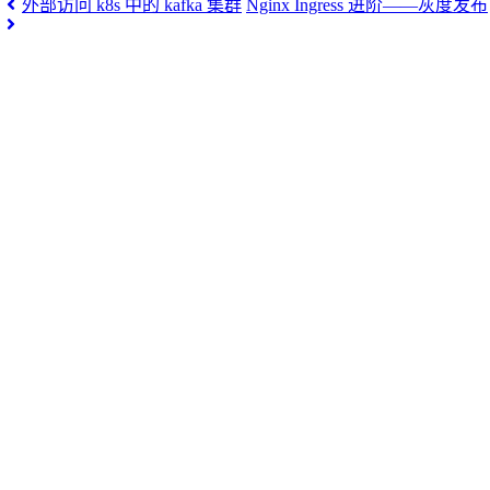
外部访问 k8s 中的 kafka 集群
Nginx Ingress 进阶——灰度发布