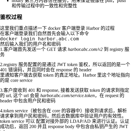
notary 第三方内容信任服务，用来保证镜像在 pull，push
和传输过程中的一致性和完整性
鉴权过程
这里我们重点描述一下 docker 客户端登录 Harbor 的过程
在客户端登录我们自然首先会输入以下命令
docker login harbor.abc.com
然后输入我们的用户名和密码
1.客户端首先发送一个 GET 请求
harbor.abc.com/v2
到 registry 服
务
2.registry 服务配置的是通过 JWT token 鉴权，所以返回的是一个
401 错误码，并且同时会在 response 的 header
里通知客户端去获取 token 的真正地址。Harbor 里这个地址指向
的是 core service
3.客户度收到 401 和 response, 接着发送获取 token 的请求到指定
的 url, 这个 url 会是
harbor.abc.com/service.token
，在 request 的
header 中包含用户民和密码
4.token service（被包含在 core 的容器中）接收到请求后，解析
请求拿到用户民和密码，然后去数据库中验证用户的有效性。
token service 可以 配置对接外部的 LDAP/AD 来进行认证。认证
成功后，返回 200 并且 response body 中包含由私钥产生的 JWT